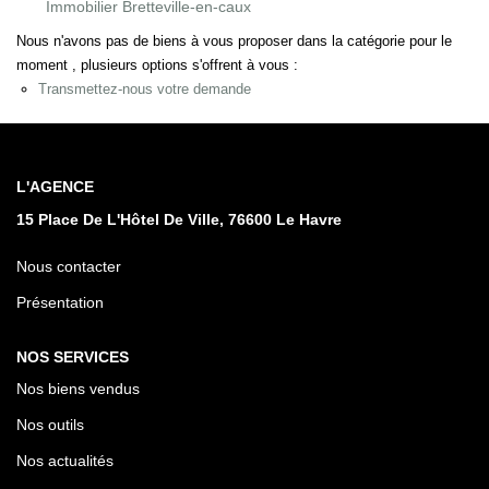
Immobilier Bretteville-en-caux
Notre Histoire
Nous n'avons pas de biens à vous proposer dans la catégorie pour le
moment , plusieurs options s'offrent à vous :
Nos Valeurs
Transmettez-nous votre demande
Nos Partenaires
Notre Équipe
Recrutement
L'AGENCE
15 Place De L'Hôtel De Ville, 76600 Le Havre
LE HAVRE ET SES QUARTIERS
Nous contacter
Présentation
CONTACT
NOS SERVICES
Nos biens vendus
Nos outils
Nos actualités