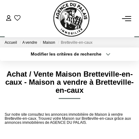
NOS BIENS
Accueil
A vendre
Maison
Bretteville-en-caux
Acheter
Modifier les critères de recherche
Louer
Type de transaction
Localisation
Acheter
Localisation
Achat / Vente Maison Bretteville-en-
Type de bien
ESTIMATION
Sélectionnez...
Surface min
caux - Maison a vendre à Bretteville-
en-caux
Plus de critères
Budget max
FAIRE GÉRER
Créer une alerte
Sur notre site consultez les annonces immobilière de Maison à vendre
BLOG : NOS ACTUS IMMO !
Bretteville-en-caux. Trouvez votre Maison sur Bretteville-en-caux grâce aux
annonces immobilières de AGENCE DU PALAIS.
L'AGENCE