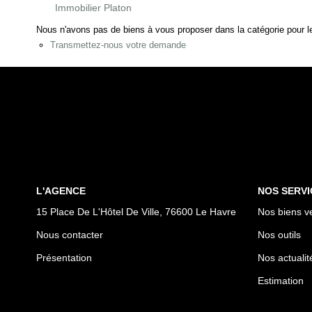
Immobilier Platon
Nous n'avons pas de biens à vous proposer dans la catégorie pour le
Transmettez-nous votre demande
L'AGENCE
NOS SERVI
15 Place De L'Hôtel De Ville, 76600 Le Havre
Nos biens v
Nous contacter
Nos outils
Présentation
Nos actualit
Estimation