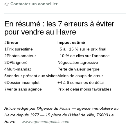
👉
Contactez un conseiller
En résumé : les 7 erreurs à éviter
pour vendre au Havre
#
Erreur
Impact estimé
1
Prix surestimé
−5 à −15 % sur le prix final
2
Photos amateur
−10 % de clics sur l'annonce
3
DPE ignoré
Négociation agressive
4
Multi-mandat
Perte de valeur perçue
5
Vendeur présent aux visites
Moins de coups de cœur
6
Dossier incomplet
+4 à 6 semaines de délai
7
Vente sans agence
Prix et délai moins favorables
Article rédigé par l'Agence du Palais — agence immobilière au
Havre depuis 1977 — 15 place de l'Hôtel de Ville, 76600 Le
Havre —
www.agencedupalais.com