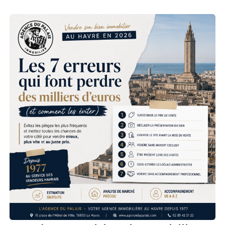
Notre Histoire
Nos Valeurs
Nos Partenaires
Notre Équipe
Recrutement
LE HAVRE ET SES QUARTIERS
CONTACT