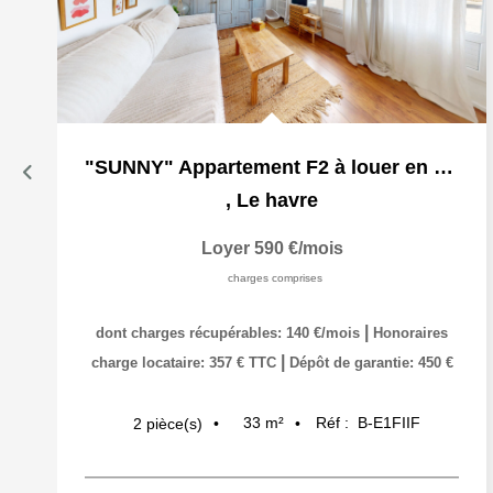
"SUNNY" Appartement F2 à louer en exclusivité à Le Havre...
,
Le havre
Loyer 590 €/mois
charges comprises
|
dont charges récupérables: 140 €/mois
Honoraires
|
charge locataire: 357 € TTC
Dépôt de garantie: 450 €
33
m²
Réf :
B-E1FIIF
2
pièce(s)