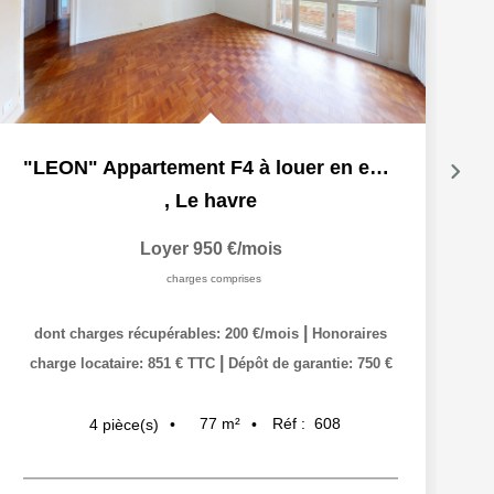
"LEON" Appartement F4 à louer en exclusivité à Le Havre,...
,
Le havre
Loyer 950 €/mois
charges comprises
|
dont charges récupérables: 200 €/mois
Honoraires
|
charge locataire: 851 € TTC
Dépôt de garantie: 750 €
77
m²
Réf :
608
4
pièce(s)