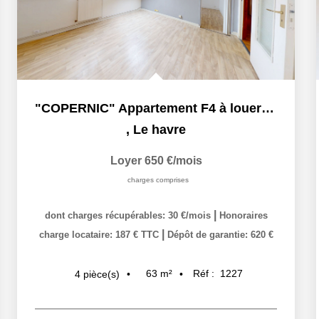
"COPERNIC" Appartement F4 à louer en exclusivité à Le...
,
Le havre
Loyer 650 €/mois
charges comprises
|
dont charges récupérables: 30 €/mois
Honoraires
|
charge locataire: 187 € TTC
Dépôt de garantie: 620 €
63
m²
Réf :
1227
4
pièce(s)