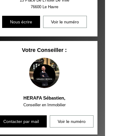
15 Place De L'Hôtel De Ville
76600
Le Havre
Nous écrire
Voir le numéro
Votre Conseiller :
HERAFA Sébastien
,
Conseiller en Immobilier
Contacter par mail
Voir le numéro