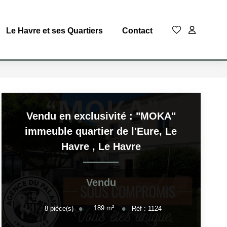
Le Havre et ses Quartiers
Contact
Vendu en exclusivité : "MOKA"
immeuble quartier de l'Eure, Le
Havre
,
Le Havre
Vendu
189
m²
8
pièce(s)
Réf :
1124