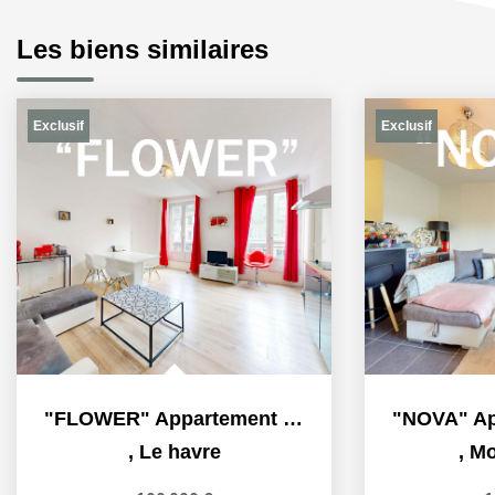
Les biens similaires
Exclusif
Exclusif
"FLOWER" Appartement à vendre en exclusivité à Le Havre,...
,
Le havre
,
Mo