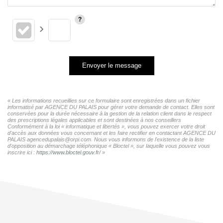
Envoyer le message
« Les informations recueillies sur ce formulaire sont enregistrées dans un fichier
informatisé par AGENCE DU PALAIS pour gérer votre demande de contact. Elles sont
conservées pour la durée nécessaire à la gestion de la relation client dans le respect
des prescriptions légales applicables et sont destinées à nos conseillers
Conformément à la loi « informatique et libertés », vous pouvez exercer votre droit
d'accès aux données vous concernant et les faire rectifier en contactant AGENCE DU
PALAIS agencedupalais@orpi.com. Nous vous informons de l'existence de la liste
d'opposition au démarchage téléphonique « Bloctel », sur laquelle vous pouvez vous
inscrire ici :
https://www.bloctel.gouv.fr/
»