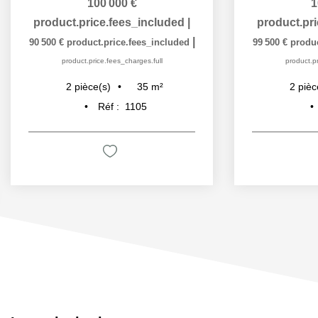
100 000 €
1
product.price.fees_included
|
product.pr
|
90 500 €
product.price.fees_included
99 500 €
produc
product.price.fees_charges.full
product.pr
35
m²
2
pièce(s)
2
pièc
Réf :
1105