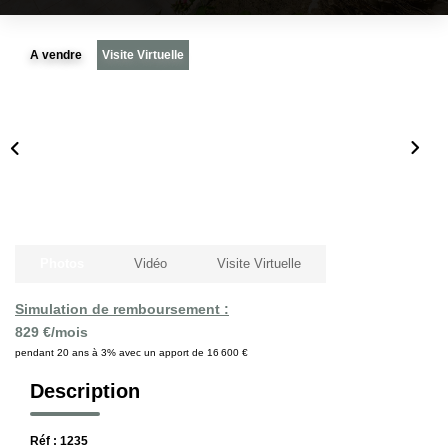
Notre Histoire
A vendre
Visite Virtuelle
Nos Valeurs
Nos Partenaires
Notre Équipe
Recrutement
LE HAVRE ET SES QUARTIERS
Photos
Vidéo
Visite Virtuelle
CONTACT
Simulation de remboursement :
829 €/mois
pendant 20 ans à 3% avec un apport de 16 600 €
Description
Réf : 1235