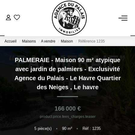
NOS BIENS
Accueil
Maisons
A vendre
Maison
Référence 1235
Acheter
Louer
PALMERAIE - Maison 90 m² atypique
avec jardin de palmiers - Exclusivité
ESTIMATION
Agence du Palais - Le Havre Quartier
des Neiges
,
Le havre
FAIRE GÉRER
166 000 €
BLOG : NOS ACTUS IMMO !
product.price.fees_charges.teaser
5
pièce(s)
•
90
m²
•
Réf : 1235
L'AGENCE