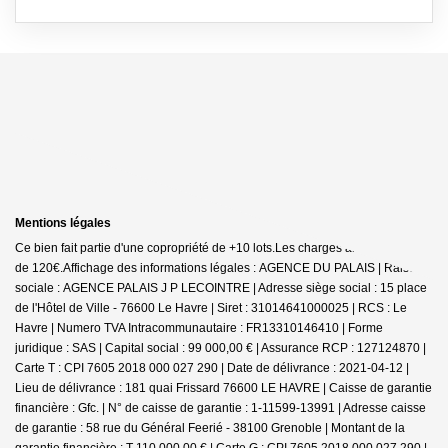
Mentions légales
Ce bien fait partie d'une copropriété de +10 lots.Les charges annuelles sont
de 120€.
Affichage des informations légales : AGENCE DU PALAIS | Raison
sociale : AGENCE PALAIS J P LECOINTRE | Adresse siège social : 15 place
de l'Hôtel de Ville - 76600 Le Havre | Siret : 31014641000025 | RCS : Le
Havre | Numero TVA Intracommunautaire : FR13310146410 | Forme
juridique : SAS | Capital social : 99 000,00 € | Assurance RCP : 127124870 |
Carte T : CPI 7605 2018 000 027 290 | Date de délivrance : 2021-04-12 |
Lieu de délivrance : 181 quai Frissard 76600 LE HAVRE | Caisse de garantie
financière : Gfc. | N° de caisse de garantie : 1-11599-13991 | Adresse caisse
de garantie : 58 rue du Général Feerié - 38100 Grenoble | Montant de la
garantie financière : T 110.000,00 € | Carte G : CPI 7605 2018 000 027 290 |