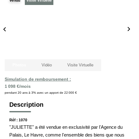
Vendu
Visite Virtuelle
Notre Histoire
Nos Valeurs
Nos Partenaires
Notre Équipe
Recrutement
Photos
Vidéo
Visite Virtuelle
LE HAVRE ET SES QUARTIERS
Simulation de remboursement :
1 098 €/mois
CONTACT
pendant 20 ans à 3% avec un apport de 22 000 €
Description
Réf : 1070
"JULIETTE" a été vendue en exclusivité par l'Agence du
Palais, Le Havre, comme l'ensemble des biens que nous