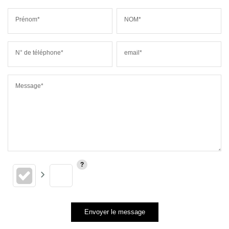
Prénom*
NOM*
N° de téléphone*
email*
Message*
Envoyer le message