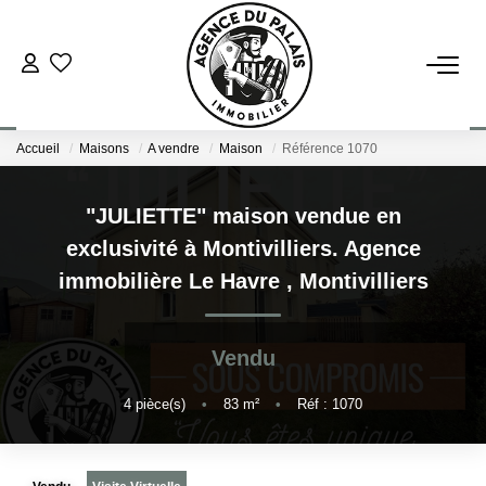
NOS BIENS
Accueil
Maisons
A vendre
Maison
Référence 1070
Acheter
Louer
"JULIETTE" maison vendue en
exclusivité à Montivilliers. Agence
ESTIMATION
immobilière Le Havre
,
Montivilliers
FAIRE GÉRER
Vendu
BLOG : NOS ACTUS IMMO !
4
pièce(s)
•
83
m²
•
Réf : 1070
L'AGENCE