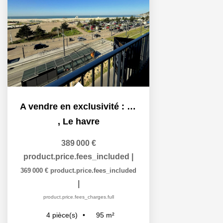
A vendre en exclusivité : "CÔTIER" Duplex vue mer...
,
Le havre
389 000 €
product.price.fees_included
|
369 000 €
product.price.fees_included
|
product.price.fees_charges.full
95
m²
4
pièce(s)