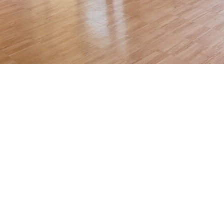
à louer à Le Havre de 80.46m² situé au 1er étage avec
indépendante aménagée, séjour de 22.53m², salon de 11.02m²,
os projets de vente, d'achat, de location et de gestion sur Le
e l'immobilier.
ie avec une approche des plus humaine est notre objectif 1er !