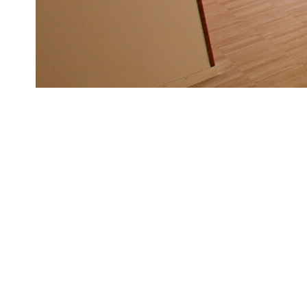
L'AGENCE DU PALAIS vous présente "ALTAIR", appartement 
ascenseur, 16 rue Lemaistre, comprenant : Entrée, cuisine 
deux chambres, salle de bains, WC
Infos utiles :
- Loggia
- Chauffage individuel électrique
- Libre le 23 Mai 2024
Pourquoi choisir l'AGENCE DU PALAIS pour vos projets ?
Depuis 1977, nous vous accompagnons dans la réalisation de v
Havre et toute sa périphérie.
Notre mission est de vous offrir une EXPERIENCE INEDITE d
Adapter notre panel de services innovants à votre mode de v
Nous contacter :
- Par téléphone : 02.35.42.23.64