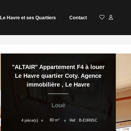
Le Havre et ses Quartiers
Contact
"ALTAIR" Appartement F4 à louer
Le Havre quartier Coty. Agence
immobilière
,
Le Havre
Loué
80
m²
4
pièce(s)
Réf :
B-E0R9SC