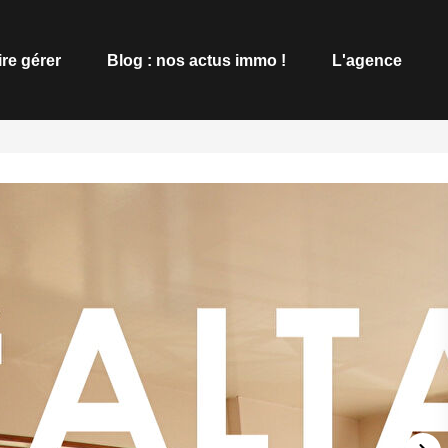
ire gérer
Blog : nos actus immo !
L'agence