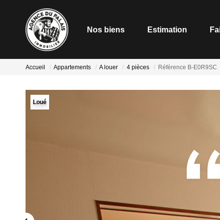
Nos biens
Estimation
Fa
Accueil
Appartements
A louer
4 pièces
Référence B-E0R9SC
Loué