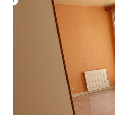
Description
Réf : B-E0R9SC
LE HAVRE - COTY - EXCLUSIVITE