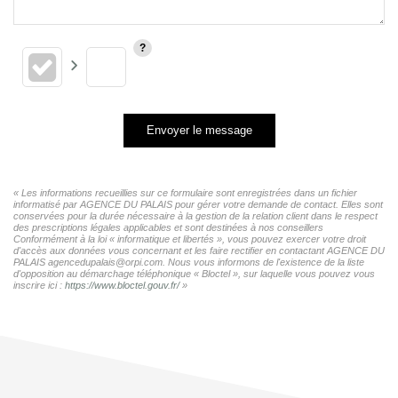
Envoyer le message
« Les informations recueillies sur ce formulaire sont enregistrées dans un fichier
informatisé par AGENCE DU PALAIS pour gérer votre demande de contact. Elles sont
conservées pour la durée nécessaire à la gestion de la relation client dans le respect
des prescriptions légales applicables et sont destinées à nos conseillers
Conformément à la loi « informatique et libertés », vous pouvez exercer votre droit
d'accès aux données vous concernant et les faire rectifier en contactant AGENCE DU
PALAIS agencedupalais@orpi.com. Nous vous informons de l'existence de la liste
d'opposition au démarchage téléphonique « Bloctel », sur laquelle vous pouvez vous
inscrire ici :
https://www.bloctel.gouv.fr/
»