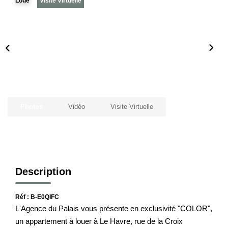
Loué
Visite Virtuelle
Notre Histoire
Nos Valeurs
Nos Partenaires
Notre Équipe
Recrutement
Photos
Vidéo
Visite Virtuelle
LE HAVRE ET SES QUARTIERS
CONTACT
Description
Réf : B-E0QIFC
L'Agence du Palais vous présente en exclusivité "COLOR",
un appartement à louer à Le Havre, rue de la Croix