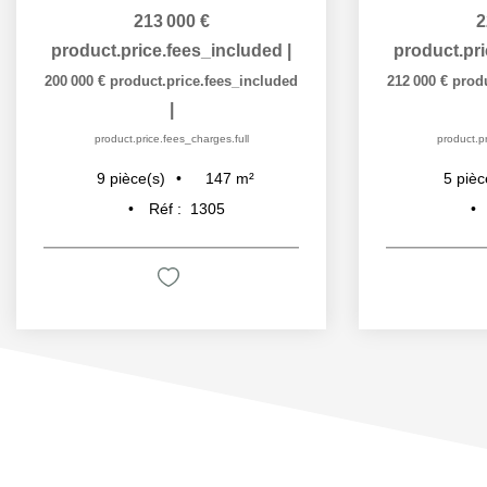
225 000 €
ncluded
|
product.price.fees_included
|
s_included
212 000 €
product.price.fees_included
|
ull
product.price.fees_charges.full
7
m²
93
m²
5
pièce(s)
Réf :
1271