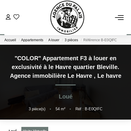
NOS BIENS
Accueil
Appartements
A louer
3 pièces
Référence B-E0QIFC
Acheter
Louer
"COLOR" Appartement F3 à louer en
exclusivité à le Havre quartier Bleville.
ESTIMATION
Agence immobilière Le Havre
,
Le havre
FAIRE GÉRER
Loué
BLOG : NOS ACTUS IMMO !
3
pièce(s)
•
54
m²
•
Réf : B-E0QIFC
L'AGENCE