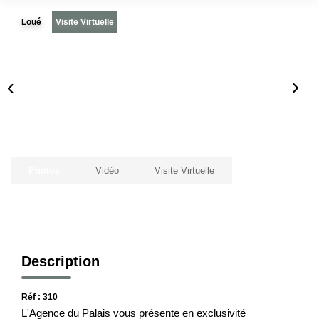
Loué
Visite Virtuelle
Notre Histoire
Nos Valeurs
Nos Partenaires
Notre Équipe
Recrutement
LE HAVRE ET SES QUARTIERS
Photos
Vidéo
Visite Virtuelle
CONTACT
Description
Réf : 310
L'Agence du Palais vous présente en exclusivité