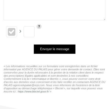
Envoyer le message
« Les informations recueillies sur ce formulaire sont enregistrées dans un fichier
informatisé par AGENCE DU PALAIS pour gérer votre demande de contact. Elles sont
conservées pour la durée nécessaire à la gestion de la relation client dans le respect
des prescriptions légales applicables et sont destinées à nos conseillers
Conformément à la loi « informatique et libertés », vous pouvez exercer votre droit
d'accès aux données vous concernant et les faire rectifier en contactant AGENCE DU
PALAIS agencedupalais@orpi.com. Nous vous informons de l'existence de la liste
d'opposition au démarchage téléphonique « Bloctel », sur laquelle vous pouvez vous
inscrire ici :
https://www.bloctel.gouv.fr/
»