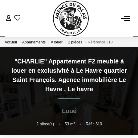
NOS BIENS
Accueil
Appartements
A louer
2 pièces
Référence 310
Acheter
Louer
"CHARLIE" Appartement F2 meublé à
louer en exclusivité à Le Havre quartier
ESTIMATION
Saint François. Agence immobilière Le
Havre
,
Le havre
FAIRE GÉRER
Loué
BLOG : NOS ACTUS IMMO !
2
pièce(s)
•
53
m²
•
Réf : 310
L'AGENCE