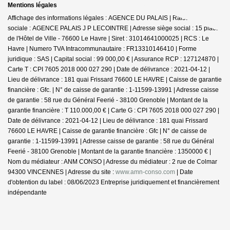
Mentions légales
Affichage des informations légales : AGENCE DU PALAIS | Raison
sociale : AGENCE PALAIS J P LECOINTRE | Adresse siège social : 15 place
de l'Hôtel de Ville - 76600 Le Havre | Siret : 31014641000025 | RCS : Le
Havre | Numero TVA Intracommunautaire : FR13310146410 | Forme
juridique : SAS | Capital social : 99 000,00 € | Assurance RCP : 127124870 |
Carte T : CPI 7605 2018 000 027 290 | Date de délivrance : 2021-04-12 |
Lieu de délivrance : 181 quai Frissard 76600 LE HAVRE | Caisse de garantie
financière : Gfc. | N° de caisse de garantie : 1-11599-13991 | Adresse caisse
de garantie : 58 rue du Général Feerié - 38100 Grenoble | Montant de la
garantie financière : T 110.000,00 € | Carte G : CPI 7605 2018 000 027 290 |
Date de délivrance : 2021-04-12 | Lieu de délivrance : 181 quai Frissard
76600 LE HAVRE | Caisse de garantie financière : Gfc | N° de caisse de
garantie : 1-11599-13991 | Adresse caisse de garantie : 58 rue du Général
Feerié - 38100 Grenoble | Montant de la garantie financière : 1350000 € |
Nom du médiateur : ANM CONSO | Adresse du médiateur : 2 rue de Colmar
94300 VINCENNES | Adresse du site :
www.amn-conso.com
| Date
d'obtention du label : 08/06/2023
Entreprise juridiquement et financièrement
indépendante