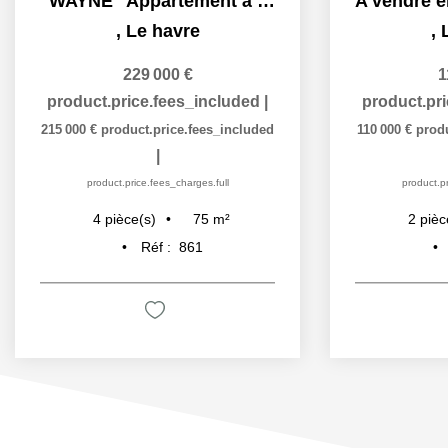
"WAYNE" Appartement à vendre à Le Havre, secteur plage....
,
Le havre
,
229 000 €
1
product.price.fees_included
|
product.pr
215 000 €
product.price.fees_included
110 000 €
produ
|
product.price.fees_charges.full
product.pr
75
m²
4
pièce(s)
2
pièc
Réf :
861