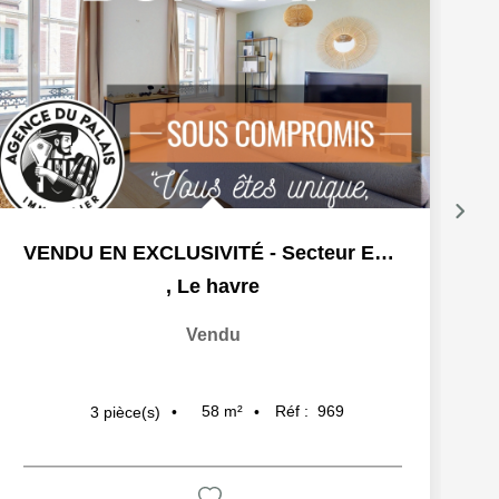
VENDU EN EXCLUSIVITÉ - Secteur Espace Coty, Le Havre (76600)
,
Le havre
Vendu
58
m²
Réf :
969
3
pièce(s)