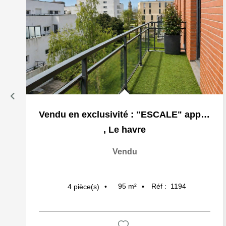
Vendu en exclusivité : "ESCALE" appartement à Le Havre,...
,
Le havre
Vendu
95
m²
Réf :
1194
4
pièce(s)