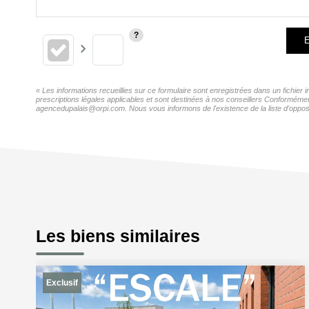
E
« Les informations recueillies sur ce formulaire sont enregistrées dans un fichie
prescriptions légales applicables et sont destinées à nos conseillers Conformémen
agencedupalais@orpi.com. Nous vous informons de l'existence de la liste d'opposi
Les biens similaires
Exclusif