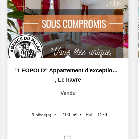
"LEOPOLD" Appartement d'exception vendu en exclusivité....
,
Le havre
Vendu
103
m²
Réf :
1170
3
pièce(s)