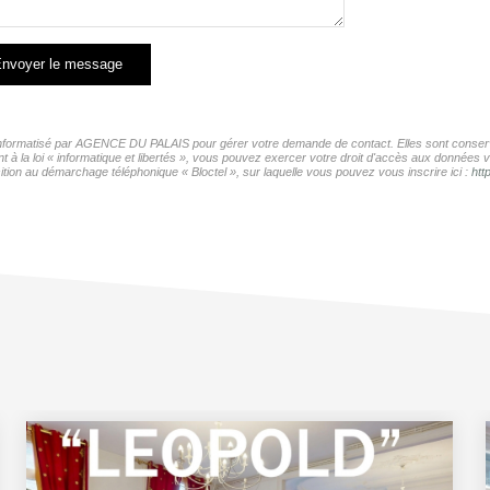
nvoyer le message
r informatisé par AGENCE DU PALAIS pour gérer votre demande de contact. Elles sont conservé
t à la loi « informatique et libertés », vous pouvez exercer votre droit d'accès aux donnée
tion au démarchage téléphonique « Bloctel », sur laquelle vous pouvez vous inscrire ici :
htt