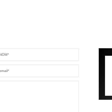
NOM*
email*