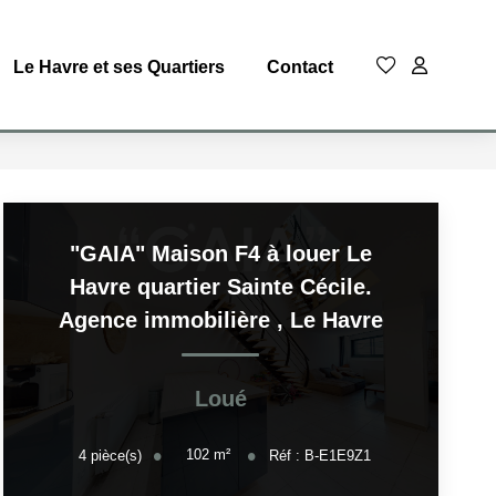
Le Havre et ses Quartiers
Contact
"GAIA" Maison F4 à louer Le
Havre quartier Sainte Cécile.
Agence immobilière
,
Le Havre
Loué
102
m²
4
pièce(s)
Réf :
B-E1E9Z1