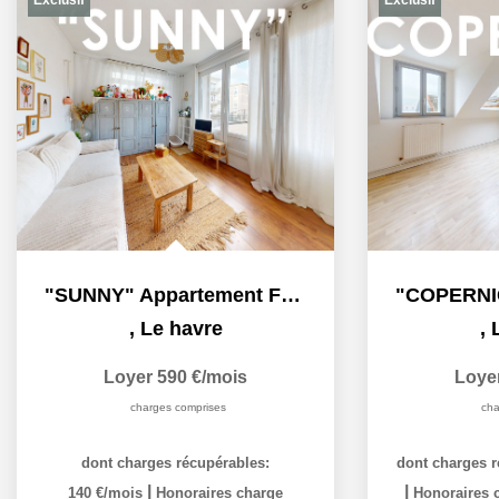
"SUNNY" Appartement F2 à louer en exclusivité à Le Havre...
,
Le havre
,
Loyer 590 €/mois
Loye
charges comprises
cha
dont charges récupérables:
dont charges r
|
|
140 €/mois
Honoraires charge
Honoraires c