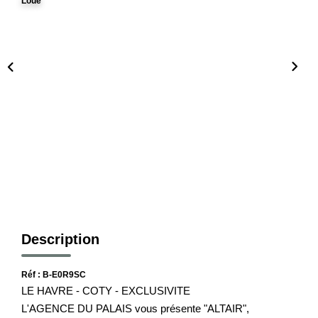
Loué
Notre Histoire
Nos Valeurs
Nos Partenaires
Notre Équipe
Recrutement
LE HAVRE ET SES QUARTIERS
CONTACT
Description
Réf : B-E0R9SC
LE HAVRE - COTY - EXCLUSIVITE
L'AGENCE DU PALAIS vous présente "ALTAIR",