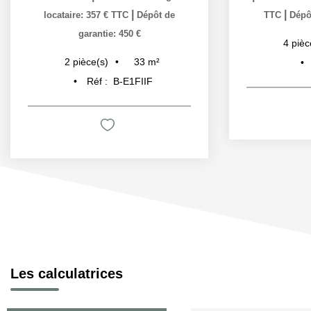
|
|
locataire: 357 € TTC
Dépôt de
TTC
Dépôt
garantie: 450 €
4
pièc
33
m²
2
pièce(s)
Réf :
B-E1FIIF
Les calculatrices