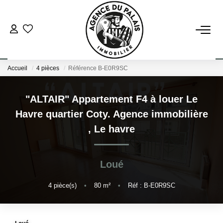
NOS BIENS
Accueil
4 pièces
Référence B-E0R9SC
Acheter
Louer
"ALTAIR" Appartement F4 à louer Le
Havre quartier Coty. Agence immobilière
ESTIMATION
,
Le havre
FAIRE GÉRER
Loué
BLOG : NOS ACTUS IMMO !
4
pièce(s)
•
80
m²
•
Réf : B-E0R9SC
L'AGENCE