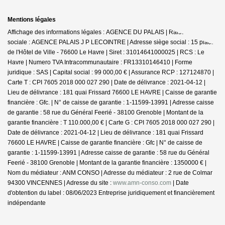
Mentions légales
Affichage des informations légales : AGENCE DU PALAIS | Raison
sociale : AGENCE PALAIS J P LECOINTRE | Adresse siège social : 15 place
de l'Hôtel de Ville - 76600 Le Havre | Siret : 31014641000025 | RCS : Le
Havre | Numero TVA Intracommunautaire : FR13310146410 | Forme
juridique : SAS | Capital social : 99 000,00 € | Assurance RCP : 127124870 |
Carte T : CPI 7605 2018 000 027 290 | Date de délivrance : 2021-04-12 |
Lieu de délivrance : 181 quai Frissard 76600 LE HAVRE | Caisse de garantie
financière : Gfc. | N° de caisse de garantie : 1-11599-13991 | Adresse caisse
de garantie : 58 rue du Général Feerié - 38100 Grenoble | Montant de la
garantie financière : T 110.000,00 € | Carte G : CPI 7605 2018 000 027 290 |
Date de délivrance : 2021-04-12 | Lieu de délivrance : 181 quai Frissard
76600 LE HAVRE | Caisse de garantie financière : Gfc | N° de caisse de
garantie : 1-11599-13991 | Adresse caisse de garantie : 58 rue du Général
Feerié - 38100 Grenoble | Montant de la garantie financière : 1350000 € |
Nom du médiateur : ANM CONSO | Adresse du médiateur : 2 rue de Colmar
94300 VINCENNES | Adresse du site :
www.amn-conso.com
| Date
d'obtention du label : 08/06/2023
Entreprise juridiquement et financièrement
indépendante