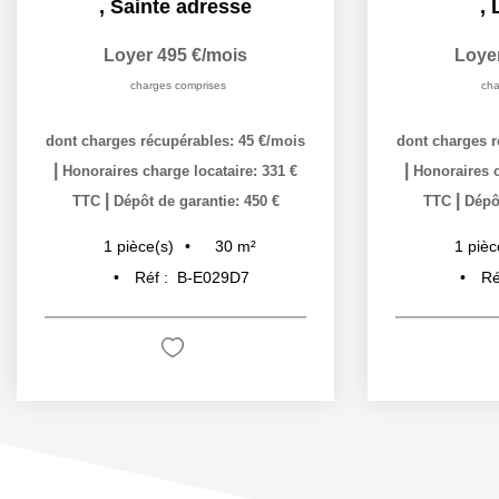
,
Le havre
Loyer 480 €/mois
Loy
charges comprises
c
dont charges récupérables: 70 €/mois
dont charges
|
|
Honoraires charge locataire: 209 €
Honoraires
|
|
TTC
Dépôt de garantie: 820 €
TTC
Dépô
19
m²
1
pièce(s)
2
pi
Réf :
B-E1WV6G