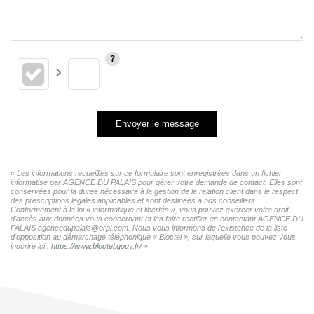
Envoyer le message
« Les informations recueillies sur ce formulaire sont enregistrées dans un fichier
informatisé par AGENCE DU PALAIS pour gérer votre demande de contact. Elles sont
conservées pour la durée nécessaire à la gestion de la relation client dans le respect
des prescriptions légales applicables et sont destinées à nos conseillers
Conformément à la loi « informatique et libertés », vous pouvez exercer votre droit
d'accès aux données vous concernant et les faire rectifier en contactant AGENCE DU
PALAIS agencedupalais@orpi.com. Nous vous informons de l'existence de la liste
d'opposition au démarchage téléphonique « Bloctel », sur laquelle vous pouvez vous
inscrire ici :
https://www.bloctel.gouv.fr/
»