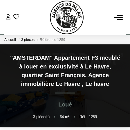
NOS BIENS
Accueil
3 pièces
Référence 1259
Acheter
Louer
"AMSTERDAM" Appartement F3 meublé
à louer en exclusivité à Le Havre,
ESTIMATION
quartier Saint François. Agence
immobilière Le Havre
,
Le havre
FAIRE GÉRER
Loué
BLOG : NOS ACTUS IMMO !
3
pièce(s)
•
64
m²
•
Réf : 1259
L'AGENCE