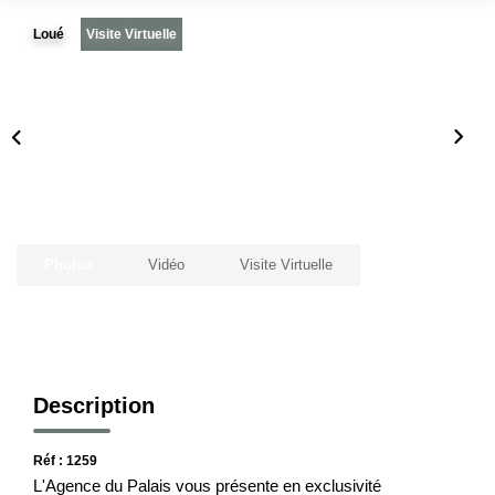
Loué
Visite Virtuelle
Notre Histoire
Nos Valeurs
Nos Partenaires
Notre Équipe
Recrutement
LE HAVRE ET SES QUARTIERS
Photos
Vidéo
Visite Virtuelle
CONTACT
Description
Réf : 1259
L'Agence du Palais vous présente en exclusivité