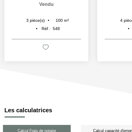
Vendu
100
m²
3
pièce(s)
4
pièc
Réf :
548
Les calculatrices
Calcul Frais de notaire
Calcul capacité d'empr