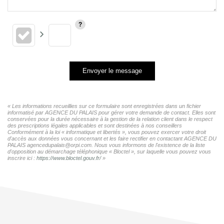
Envoyer le message
« Les informations recueillies sur ce formulaire sont enregistrées dans un fichier
informatisé par AGENCE DU PALAIS pour gérer votre demande de contact. Elles sont
conservées pour la durée nécessaire à la gestion de la relation client dans le respect
des prescriptions légales applicables et sont destinées à nos conseillers
Conformément à la loi « informatique et libertés », vous pouvez exercer votre droit
d'accès aux données vous concernant et les faire rectifier en contactant AGENCE DU
PALAIS agencedupalais@orpi.com. Nous vous informons de l'existence de la liste
d'opposition au démarchage téléphonique « Bloctel », sur laquelle vous pouvez vous
inscrire ici :
https://www.bloctel.gouv.fr/
»