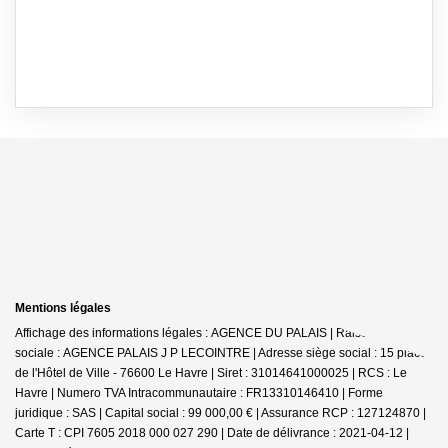
Mentions légales
Affichage des informations légales : AGENCE DU PALAIS | Raison
sociale : AGENCE PALAIS J P LECOINTRE | Adresse siège social : 15 place
de l'Hôtel de Ville - 76600 Le Havre | Siret : 31014641000025 | RCS : Le
Havre | Numero TVA Intracommunautaire : FR13310146410 | Forme
juridique : SAS | Capital social : 99 000,00 € | Assurance RCP : 127124870 |
Carte T : CPI 7605 2018 000 027 290 | Date de délivrance : 2021-04-12 |