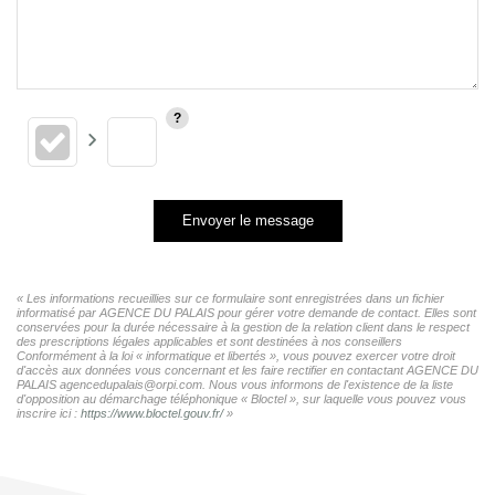
Envoyer le message
« Les informations recueillies sur ce formulaire sont enregistrées dans un fichier
informatisé par AGENCE DU PALAIS pour gérer votre demande de contact. Elles sont
conservées pour la durée nécessaire à la gestion de la relation client dans le respect
des prescriptions légales applicables et sont destinées à nos conseillers
Conformément à la loi « informatique et libertés », vous pouvez exercer votre droit
d'accès aux données vous concernant et les faire rectifier en contactant AGENCE DU
PALAIS agencedupalais@orpi.com. Nous vous informons de l'existence de la liste
d'opposition au démarchage téléphonique « Bloctel », sur laquelle vous pouvez vous
inscrire ici :
https://www.bloctel.gouv.fr/
»