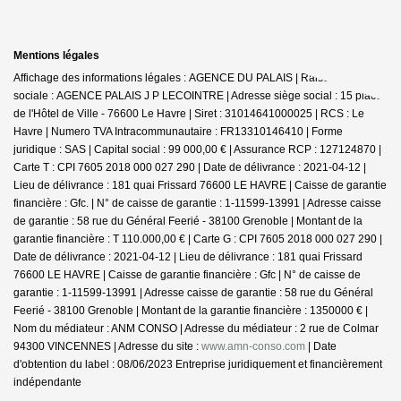
Mentions légales
Affichage des informations légales : AGENCE DU PALAIS | Raison
sociale : AGENCE PALAIS J P LECOINTRE | Adresse siège social : 15 place
de l'Hôtel de Ville - 76600 Le Havre | Siret : 31014641000025 | RCS : Le
Havre | Numero TVA Intracommunautaire : FR13310146410 | Forme
juridique : SAS | Capital social : 99 000,00 € | Assurance RCP : 127124870 |
Carte T : CPI 7605 2018 000 027 290 | Date de délivrance : 2021-04-12 |
Lieu de délivrance : 181 quai Frissard 76600 LE HAVRE | Caisse de garantie
financière : Gfc. | N° de caisse de garantie : 1-11599-13991 | Adresse caisse
de garantie : 58 rue du Général Feerié - 38100 Grenoble | Montant de la
garantie financière : T 110.000,00 € | Carte G : CPI 7605 2018 000 027 290 |
Date de délivrance : 2021-04-12 | Lieu de délivrance : 181 quai Frissard
76600 LE HAVRE | Caisse de garantie financière : Gfc | N° de caisse de
garantie : 1-11599-13991 | Adresse caisse de garantie : 58 rue du Général
Feerié - 38100 Grenoble | Montant de la garantie financière : 1350000 € |
Nom du médiateur : ANM CONSO | Adresse du médiateur : 2 rue de Colmar
94300 VINCENNES | Adresse du site :
www.amn-conso.com
| Date
d'obtention du label : 08/06/2023
Entreprise juridiquement et financièrement
indépendante