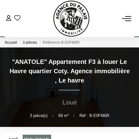
NOS BIENS
Accueil
3 pièces
Référence B-E0FM6R
Acheter
Louer
"ANATOLE" Appartement F3 à louer Le
Havre quartier Coty. Agence immobilière
ESTIMATION
,
Le havre
FAIRE GÉRER
Loué
BLOG : NOS ACTUS IMMO !
3
pièce(s)
•
69
m²
•
Réf : B-E0FM6R
L'AGENCE