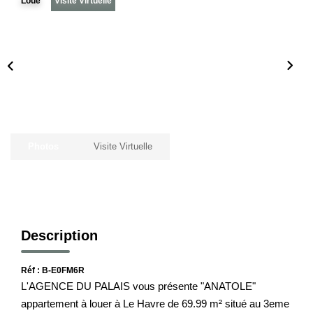
Loué
Visite Virtuelle
Notre Histoire
Nos Valeurs
Nos Partenaires
Notre Équipe
Recrutement
Photos
Visite Virtuelle
LE HAVRE ET SES QUARTIERS
CONTACT
Description
Réf : B-E0FM6R
L'AGENCE DU PALAIS vous présente "ANATOLE"
appartement à louer à Le Havre de 69.99 m² situé au 3eme