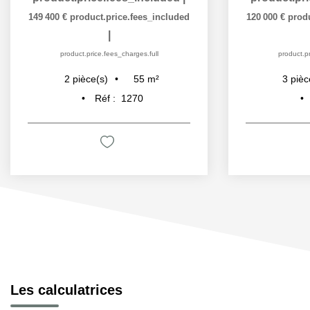
149 400 €
product.price.fees_included
120 000 €
prod
|
product.price.fees_charges.full
product.pr
55
m²
2
pièce(s)
3
pièc
Réf :
1270
Les calculatrices