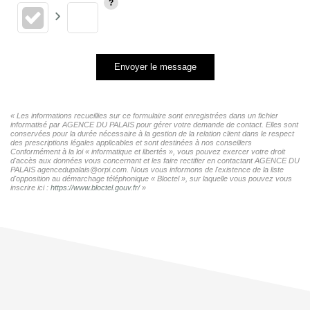
Envoyer le message
« Les informations recueillies sur ce formulaire sont enregistrées dans un fichier
informatisé par AGENCE DU PALAIS pour gérer votre demande de contact. Elles sont
conservées pour la durée nécessaire à la gestion de la relation client dans le respect
des prescriptions légales applicables et sont destinées à nos conseillers
Conformément à la loi « informatique et libertés », vous pouvez exercer votre droit
d'accès aux données vous concernant et les faire rectifier en contactant AGENCE DU
PALAIS agencedupalais@orpi.com. Nous vous informons de l'existence de la liste
d'opposition au démarchage téléphonique « Bloctel », sur laquelle vous pouvez vous
inscrire ici :
https://www.bloctel.gouv.fr/
»