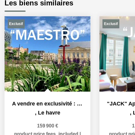
Les biens similaires
Exclusif
Exclusif
A vendre en exclusivité : "MAESTRO" Appartement à vendre en...
,
Le havre
,
159 900 €
1
product.price.fees_included
|
product.pr