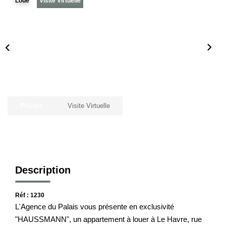
Loué
Visite Virtuelle
Notre Histoire
Nos Valeurs
Nos Partenaires
Notre Équipe
Recrutement
Photos
Visite Virtuelle
LE HAVRE ET SES QUARTIERS
CONTACT
Description
Réf : 1230
L'Agence du Palais vous présente en exclusivité
"HAUSSMANN", un appartement à louer à Le Havre, rue