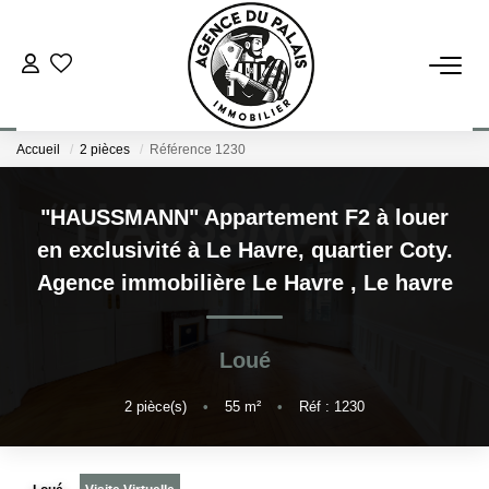
NOS BIENS
Accueil
2 pièces
Référence 1230
Acheter
Louer
"HAUSSMANN" Appartement F2 à louer
en exclusivité à Le Havre, quartier Coty.
ESTIMATION
Agence immobilière Le Havre
,
Le havre
FAIRE GÉRER
Loué
BLOG : NOS ACTUS IMMO !
2
pièce(s)
•
55
m²
•
Réf : 1230
L'AGENCE