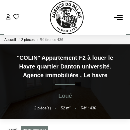
NOS BIENS
Accueil
2 pièces
Référence 436
Acheter
Louer
"COLIN" Appartement F2 à louer le
Havre quartier Danton université.
ESTIMATION
Agence immobilière
,
Le havre
FAIRE GÉRER
Loué
BLOG : NOS ACTUS IMMO !
2
pièce(s)
•
52
m²
•
Réf : 436
L'AGENCE