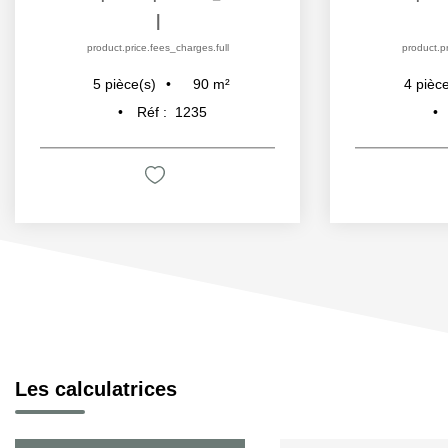
|
product.price.fees_charges.full
product.pr
90
m²
5
pièce(s)
4
pièce
Réf :
1235
Les calculatrices