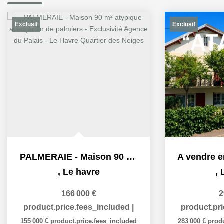
Exclusif
Exclusif
PALMERAIE - Maison 90 m² atypique avec jardin de palmiers -...
,
Le havre
,
166 000 €
2
product.price.fees_included
|
product.pr
155 000 €
product.price.fees_included
283 000 €
prod