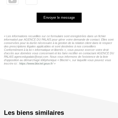
Envoyer le message
« Les informations recueillies sur ce formulaire sont enregistrées dans un fichier
informatisé par AGENCE DU PALAIS pour gérer votre demande de contact. Elles sont
conservées pour la durée nécessaire à la gestion de la relation client dans le respect
des prescriptions légales applicables et sont destinées à nos conseillers
Conformément à la loi « informatique et libertés », vous pouvez exercer votre droit
d'accès aux données vous concernant et les faire rectifier en contactant AGENCE DU
PALAIS agencedupalais@orpi.com. Nous vous informons de l'existence de la liste
d'opposition au démarchage téléphonique « Bloctel », sur laquelle vous pouvez vous
inscrire ici :
https://www.bloctel.gouv.fr/
»
Les biens similaires