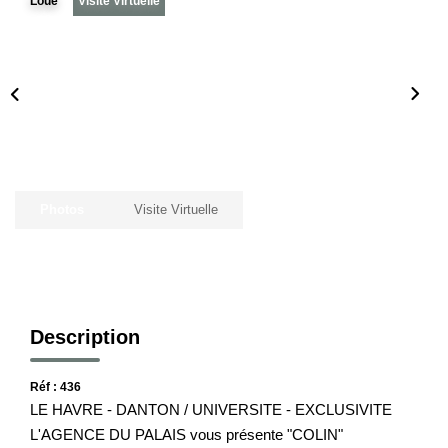
Loué
Visite Virtuelle
Notre Histoire
Nos Valeurs
Nos Partenaires
Notre Équipe
Recrutement
Photos
Visite Virtuelle
LE HAVRE ET SES QUARTIERS
CONTACT
Description
Réf : 436
LE HAVRE - DANTON / UNIVERSITE - EXCLUSIVITE
L'AGENCE DU PALAIS vous présente "COLIN"