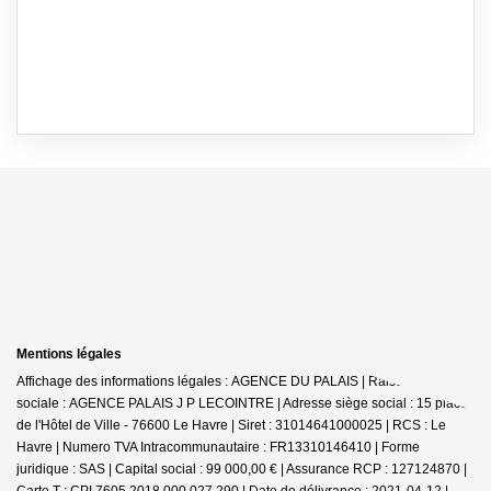
Mentions légales
Affichage des informations légales : AGENCE DU PALAIS | Raison
sociale : AGENCE PALAIS J P LECOINTRE | Adresse siège social : 15 place
de l'Hôtel de Ville - 76600 Le Havre | Siret : 31014641000025 | RCS : Le
Havre | Numero TVA Intracommunautaire : FR13310146410 | Forme
juridique : SAS | Capital social : 99 000,00 € | Assurance RCP : 127124870 |
Carte T : CPI 7605 2018 000 027 290 | Date de délivrance : 2021-04-12 |