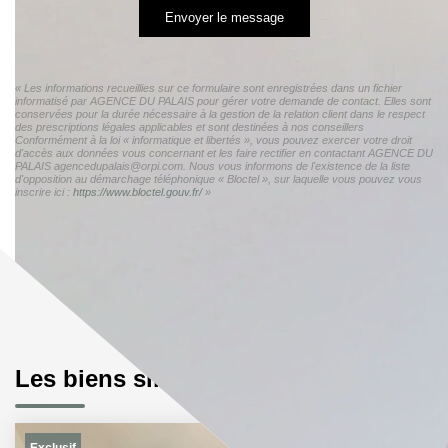
Envoyer le message
« Les informations recueillies sur ce formulaire sont enregistrées dans un fichier
informatisé par AGENCE DU PALAIS pour gérer votre demande de contact. Elles sont
conservées pour la durée nécessaire à la gestion de la relation client dans le respect
des prescriptions légales applicables et sont destinées à nos conseillers
Conformément à la loi « informatique et libertés », vous pouvez exercer votre droit
d'accès aux données vous concernant et les faire rectifier en contactant AGENCE DU
PALAIS agencedupalais@orpi.com. Nous vous informons de l'existence de la liste
d'opposition au démarchage téléphonique « Bloctel », sur laquelle vous pouvez vous
inscrire ici :
https://www.bloctel.gouv.fr/
»
Les biens similaires
Exclusif