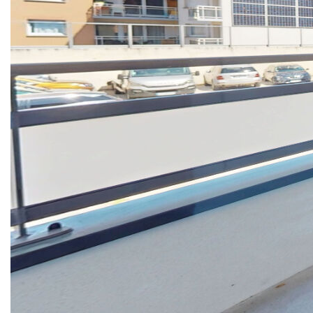
au 1er étage avec ascenseur dans la résidence neuve LES
DEUX BASSINS, 6 rue du Docteur Coty comprenant :
Entrée, séjour de 19.98m2 avec cuisine ouverte le tout
donnant sur une terrasse de 3m2, chambre, salle d'eau/wc
Infos utiles :
- Emplacement de parking en intérieur n°109
- Chauffage individuel au gaz
- Libre de suite
Logement conventionné PINEL soumis à des conditions de
ressources
Pourquoi choisir l'AGENCE DU PALAIS pour vos projets ?
Depuis 1977, nous vous accompagnons dans la réalisation
de vos projets de vente, d'achat, de location et de gestion
sur Le Havre et toute sa périphérie.