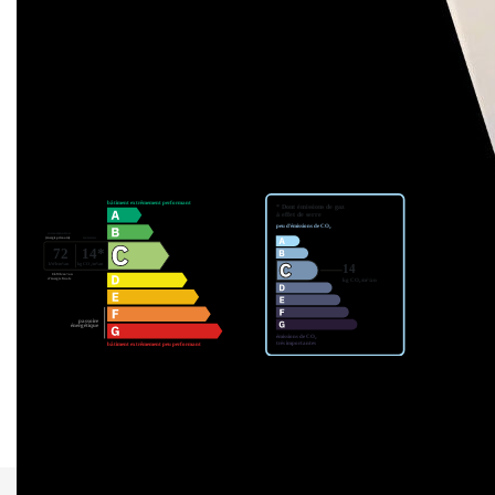
"Vous êtes unique, vous méritez un palais !"
Nos honoraires
Nous contacter
Diagnostics énergétiques
Montant estimé des dépenses annuelles d'énergie pour un
usage standard entre 292€ et 395€. Pour la date de
référence 01/01/2021.