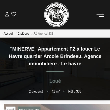
NOS BIENS
Accueil
2 pièces
Référence 333
Acheter
Louer
"MINERVE" Appartement F2 à louer Le
Havre quartier Arcole Brindeau. Agence
ESTIMATION
immobilière
,
Le havre
FAIRE GÉRER
Loué
BLOG : NOS ACTUS IMMO !
2
pièce(s)
•
41
m²
•
Réf : 333
L'AGENCE