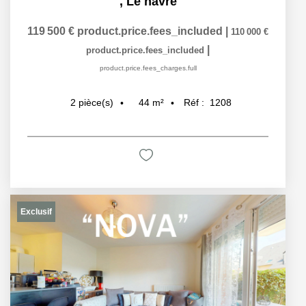
,
Le havre
119 500 €
product.price.fees_included
|
110 000 €
|
product.price.fees_included
product.price.fees_charges.full
44
m²
Réf :
1208
2
pièce(s)
Exclusif