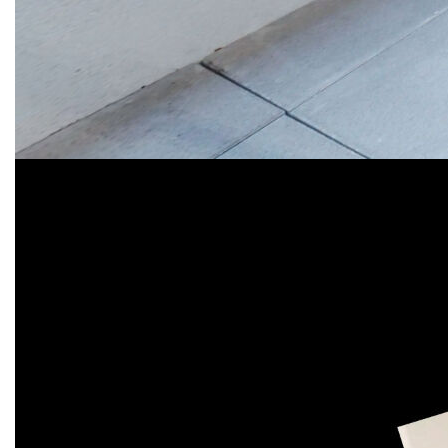
Notre mission est de vous offrir une EXPERIENCE
INEDITE de l'immobilier.
Adapter notre panel de services innovants à votre mode de
vie avec une approche des plus humaine est notre objectif
1er !
Nous contacter :
- Par téléphone : 02.35.42.23.64
- Par mail : contact@agencedupalais.com
Consultez l'intégralité de nos annonces ainsi que la visite
virtuelle de ce bien sur notre site internet :
www.agencedupalais.com
Suivez-nous sur Facebook et Instagram pour être informé
en 1er des nouveautés à vendre et à louer :
https://www.facebook.com/agencedupalaislehavre
https://www.instagram.com/agencedupalaislehavre