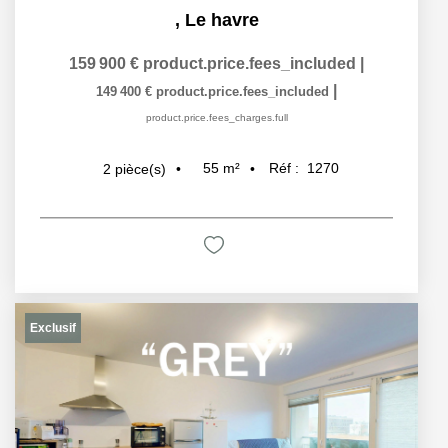
,
Le havre
159 900 €
product.price.fees_included
|
|
149 400 €
product.price.fees_included
product.price.fees_charges.full
55
m²
Réf :
1270
2
pièce(s)
Exclusif