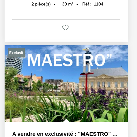
39
m²
Réf :
1104
2
pièce(s)
Exclusif
A vendre en exclusivité : "MAESTRO" Appartement à vendre en...