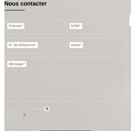
Nous contacter
Prénom*
NOM*
N° de téléphone*
email*
Message*