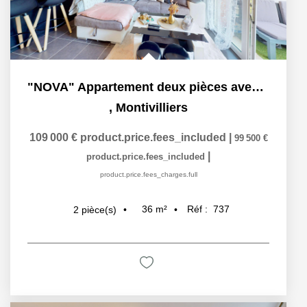
"NOVA" Appartement deux pièces avec jardin à vendre à...
,
Montivilliers
109 000 €
product.price.fees_included
|
99 500 €
|
product.price.fees_included
product.price.fees_charges.full
36
m²
Réf :
737
2
pièce(s)