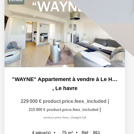
"WAYNE" Appartement à vendre à Le Havre, secteur plage....
,
Le havre
229 000 €
product.price.fees_included
|
|
215 000 €
product.price.fees_included
product.price.fees_charges.full
75
m²
Réf :
861
4
pièce(s)