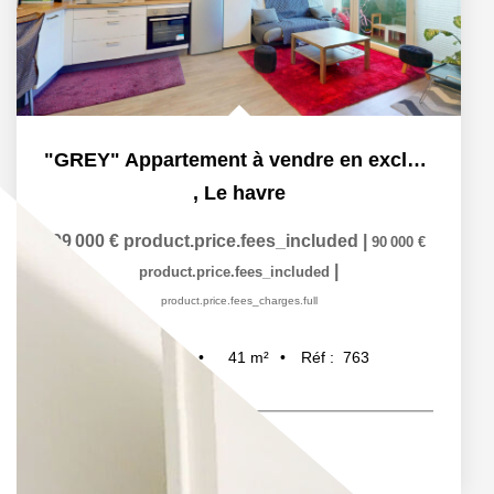
"GREY" Appartement à vendre en exclusivité à Le Havre,...
,
Le havre
99 000 €
product.price.fees_included
|
90 000 €
|
product.price.fees_included
product.price.fees_charges.full
41
m²
Réf :
763
2
pièce(s)