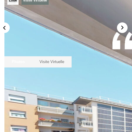
Loué
Visite Virtuelle
Notre Histoire
Nos Valeurs
Nos Partenaires
Notre Équipe
Recrutement
Photos
Visite Virtuelle
LE HAVRE ET SES QUARTIERS
CONTACT
Description
Réf : 333
L'AGENCE DU PALAIS vous présente "MINERVE"
appartement à louer à Le Havre de 41.91m2 (n°A102) situé