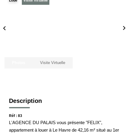
Loué
Visite Virtuelle
Notre Histoire
Nos Valeurs
Nos Partenaires
Notre Équipe
Recrutement
Photos
Visite Virtuelle
LE HAVRE ET SES QUARTIERS
CONTACT
Description
Réf : 83
L'AGENCE DU PALAIS vous présente "FELIX",
appartement à louer à Le Havre de 42,16 m² situé au 1er