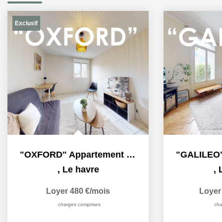
Exclusif
"OXFORD" Appartement F1 meublé à louer en exclusivité à Le...
,
Le havre
,
Loyer 480 €/mois
Loyer
charges comprises
cha