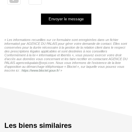
Envoyer le message
« Les informations recueillies sur ce formulaire sont enregistrées dans un fichier
informatisé par AGENCE DU PALAIS pour gérer votre demande de contact. Elles sont
conservées pour la durée nécessaire à la gestion de la relation client dans le respect
des prescriptions légales applicables et sont destinées à nos conseillers
Conformément à la loi « informatique et libertés », vous pouvez exercer votre droit
d'accès aux données vous concernant et les faire rectifier en contactant AGENCE DU
PALAIS agencedupalais@orpi.com. Nous vous informons de l'existence de la liste
d'opposition au démarchage téléphonique « Bloctel », sur laquelle vous pouvez vous
inscrire ici :
https://www.bloctel.gouv.fr/
»
Les biens similaires