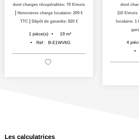
dont charges récupérables: 70 €/mois
dont char
|
Honoraires charge locataire: 209 €
110 €/mois
|
TTC
Dépôt de garantie: 820 €
locataire: 1
gara
19
m²
1
pièce(s)
4
pièc
Réf :
B-E1WV6G
Les calculatrices