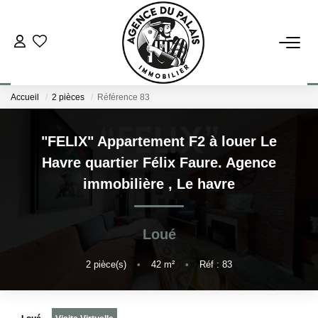
NOS BIENS
Accueil
2 pièces
Référence 83
Acheter
Louer
"FELIX" Appartement F2 à louer Le
Havre quartier Félix Faure. Agence
ESTIMATION
immobilière
,
Le havre
FAIRE GÉRER
Loué
BLOG : NOS ACTUS IMMO !
2
pièce(s)
•
42
m²
•
Réf : 83
L'AGENCE