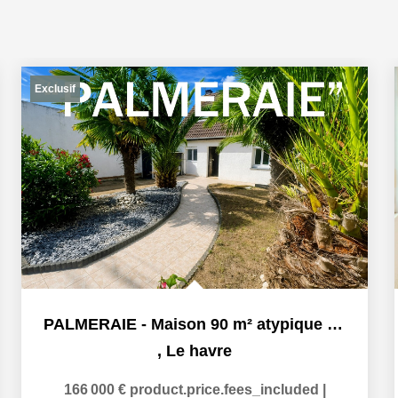
Exclusif
PALMERAIE - Maison 90 m² atypique avec jardin de palmiers -...
,
Le havre
166 000 €
product.price.fees_included
|