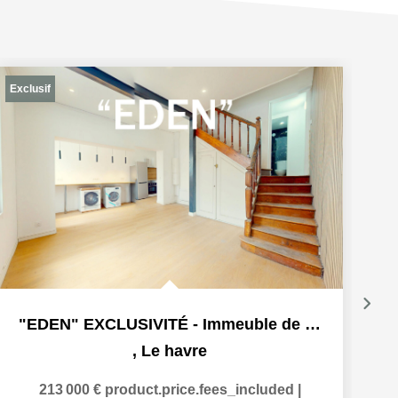
Exclusif
Ex
"EDEN" EXCLUSIVITÉ - Immeuble de rapport - Quartier de...
,
Le havre
213 000 €
product.price.fees_included
|