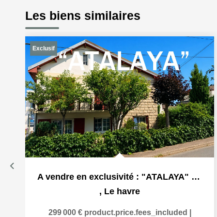
Les biens similaires
Exclusif
A vendre en exclusivité : "ATALAYA" maison à Le Havre,...
,
Le havre
299 000 €
product.price.fees_included
|