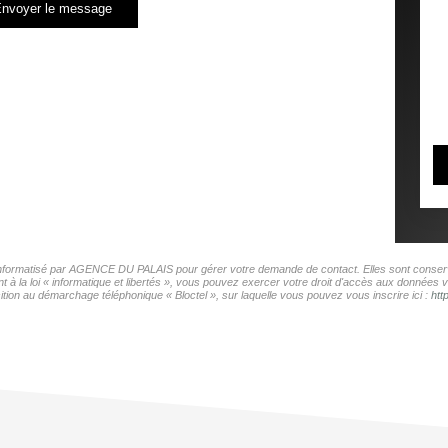
nvoyer le message
r informatisé par AGENCE DU PALAIS pour gérer votre demande de contact. Elles sont conservé
t à la loi « informatique et libertés », vous pouvez exercer votre droit d'accès aux donnée
tion au démarchage téléphonique « Bloctel », sur laquelle vous pouvez vous inscrire ici :
htt