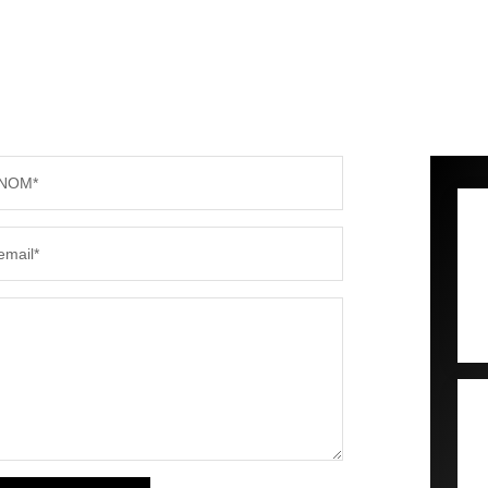
NOM*
email*