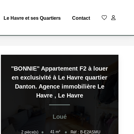
Le Havre et ses Quartiers
Contact
"BONNIE" Appartement F2 à louer
en exclusivité à Le Havre quartier
Danton. Agence immobilière Le
Havre
,
Le Havre
Loué
41
m²
2
pièce(s)
Réf :
B-E2ASMU