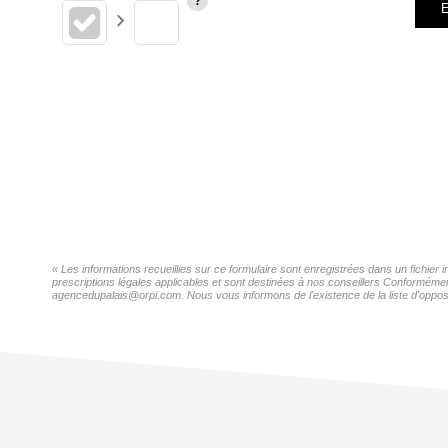
E
« Les informations recueillies sur ce formulaire sont enregistrées dans un fichie
prescriptions légales applicables et sont destinées à nos conseillers Conformémen
agencedupalais@orpi.com. Nous vous informons de l'existence de la liste d'opposi