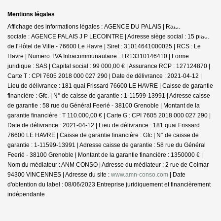
Mentions légales
Affichage des informations légales : AGENCE DU PALAIS | Raison
sociale : AGENCE PALAIS J P LECOINTRE | Adresse siège social : 15 place
de l'Hôtel de Ville - 76600 Le Havre | Siret : 31014641000025 | RCS : Le
Havre | Numero TVA Intracommunautaire : FR13310146410 | Forme
juridique : SAS | Capital social : 99 000,00 € | Assurance RCP : 127124870 |
Carte T : CPI 7605 2018 000 027 290 | Date de délivrance : 2021-04-12 |
Lieu de délivrance : 181 quai Frissard 76600 LE HAVRE | Caisse de garantie
financière : Gfc. | N° de caisse de garantie : 1-11599-13991 | Adresse caisse
de garantie : 58 rue du Général Feerié - 38100 Grenoble | Montant de la
garantie financière : T 110.000,00 € | Carte G : CPI 7605 2018 000 027 290 |
Date de délivrance : 2021-04-12 | Lieu de délivrance : 181 quai Frissard
76600 LE HAVRE | Caisse de garantie financière : Gfc | N° de caisse de
garantie : 1-11599-13991 | Adresse caisse de garantie : 58 rue du Général
Feerié - 38100 Grenoble | Montant de la garantie financière : 1350000 € |
Nom du médiateur : ANM CONSO | Adresse du médiateur : 2 rue de Colmar
94300 VINCENNES | Adresse du site :
www.amn-conso.com
| Date
d'obtention du label : 08/06/2023
Entreprise juridiquement et financièrement
indépendante