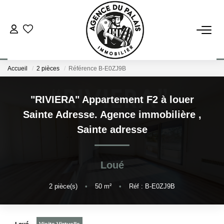
NOS BIENS
Accueil
2 pièces
Référence B-E0ZJ9B
Acheter
Louer
"RIVIERA" Appartement F2 à louer
Sainte Adresse. Agence immobilière
,
ESTIMATION
Sainte adresse
FAIRE GÉRER
Loué
BLOG : NOS ACTUS IMMO !
2
pièce(s)
•
50
m²
•
Réf : B-E0ZJ9B
L'AGENCE