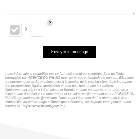
Envoyer le message
« Les informations recueillies sur ce formulaire sont enregistrées dans un fichier
informatisé par AGENCE DU PALAIS pour gérer votre demande de contact. Elles sont
conservées pour la durée nécessaire à la gestion de la relation client dans le respect
des prescriptions légales applicables et sont destinées à nos conseillers
Conformément à la loi « informatique et libertés », vous pouvez exercer votre droit
d'accès aux données vous concernant et les faire rectifier en contactant AGENCE DU
PALAIS agencedupalais@orpi.com. Nous vous informons de l'existence de la liste
d'opposition au démarchage téléphonique « Bloctel », sur laquelle vous pouvez vous
inscrire ici :
https://www.bloctel.gouv.fr/
»