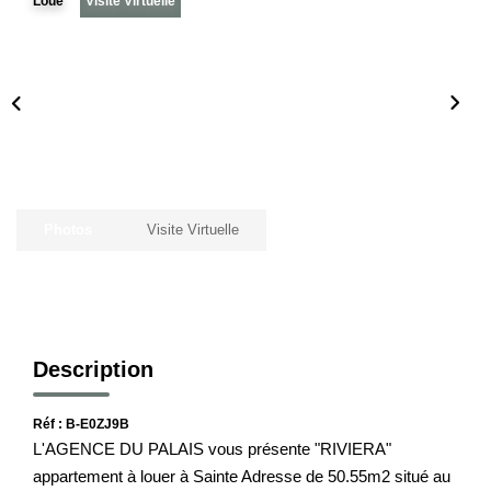
Loué
Visite Virtuelle
Notre Histoire
Nos Valeurs
Nos Partenaires
Notre Équipe
Recrutement
Photos
Visite Virtuelle
LE HAVRE ET SES QUARTIERS
CONTACT
Description
Réf : B-E0ZJ9B
L'AGENCE DU PALAIS vous présente "RIVIERA"
appartement à louer à Sainte Adresse de 50.55m2 situé au