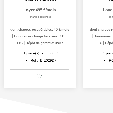
Loyer 495 €/mois
Loye
charges comprises
cha
dont charges récupérables: 45 €/mois
dont charges r
|
|
Honoraires charge locataire: 331 €
Honoraires c
|
|
TTC
Dépôt de garantie: 450 €
TTC
Dépôt
30
m²
1
pièce(s)
1
pièc
Réf :
B-E029D7
Ré