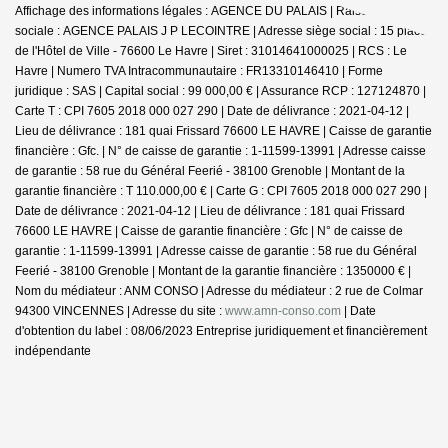
Affichage des informations légales : AGENCE DU PALAIS | Raison
sociale : AGENCE PALAIS J P LECOINTRE | Adresse siège social : 15 place
de l'Hôtel de Ville - 76600 Le Havre | Siret : 31014641000025 | RCS : Le
Havre | Numero TVA Intracommunautaire : FR13310146410 | Forme
juridique : SAS | Capital social : 99 000,00 € | Assurance RCP : 127124870 |
Carte T : CPI 7605 2018 000 027 290 | Date de délivrance : 2021-04-12 |
Lieu de délivrance : 181 quai Frissard 76600 LE HAVRE | Caisse de garantie
financière : Gfc. | N° de caisse de garantie : 1-11599-13991 | Adresse caisse
de garantie : 58 rue du Général Feerié - 38100 Grenoble | Montant de la
garantie financière : T 110.000,00 € | Carte G : CPI 7605 2018 000 027 290 |
Date de délivrance : 2021-04-12 | Lieu de délivrance : 181 quai Frissard
76600 LE HAVRE | Caisse de garantie financière : Gfc | N° de caisse de
garantie : 1-11599-13991 | Adresse caisse de garantie : 58 rue du Général
Feerié - 38100 Grenoble | Montant de la garantie financière : 1350000 € |
Nom du médiateur : ANM CONSO | Adresse du médiateur : 2 rue de Colmar
94300 VINCENNES | Adresse du site :
www.amn-conso.com
| Date
d'obtention du label : 08/06/2023
Entreprise juridiquement et financièrement
indépendante