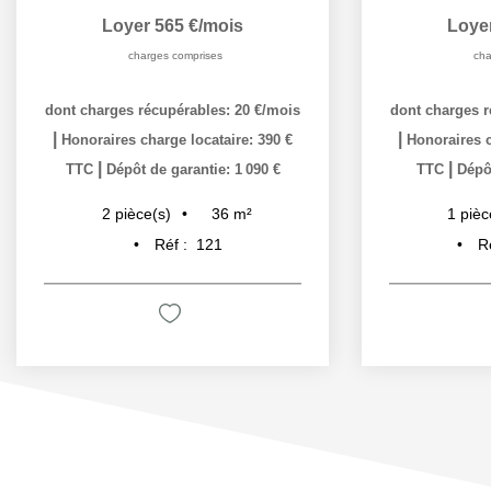
Loyer 565 €/mois
Loye
charges comprises
cha
dont charges récupérables: 20 €/mois
dont charges r
|
|
Honoraires charge locataire: 390 €
Honoraires c
|
|
TTC
Dépôt de garantie: 1 090 €
TTC
Dépôt
36
m²
2
pièce(s)
1
pièc
Réf :
121
R