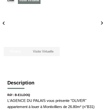
Loué
Visite Virtuelle
Notre Histoire
Nos Valeurs
Nos Partenaires
Notre Équipe
Recrutement
Photos
Visite Virtuelle
LE HAVRE ET SES QUARTIERS
CONTACT
Description
Réf : B-E1LDOQ
L'AGENCE DU PALAIS vous présente "OLIVER"
appartement à louer à Montivilliers de 26.80m² (n°B31)