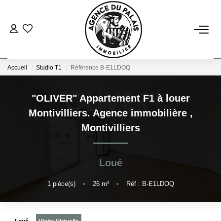
NOS BIENS
Accueil
Studio T1
Référence B-E1LDOQ
Acheter
Louer
"OLIVER" Appartement F1 à louer
Montivilliers. Agence immobilière
,
ESTIMATION
Montivilliers
FAIRE GÉRER
Loué
BLOG : NOS ACTUS IMMO !
1
pièce(s)
•
26
m²
•
Réf : B-E1LDOQ
L'AGENCE