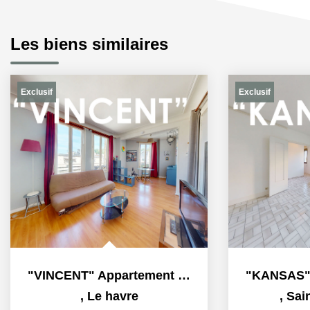
Les biens similaires
Exclusif
Exclusif
"VINCENT" Appartement F2 meublé à louer en exclusivité à Le...
,
Le havre
,
Sai