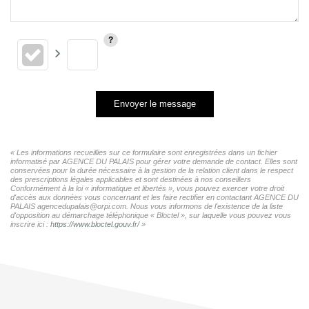
Envoyer le message
« Les informations recueillies sur ce formulaire sont enregistrées dans un fichier
informatisé par AGENCE DU PALAIS pour gérer votre demande de contact. Elles sont
conservées pour la durée nécessaire à la gestion de la relation client dans le respect
des prescriptions légales applicables et sont destinées à nos conseillers
Conformément à la loi « informatique et libertés », vous pouvez exercer votre droit
d'accès aux données vous concernant et les faire rectifier en contactant AGENCE DU
PALAIS agencedupalais@orpi.com. Nous vous informons de l'existence de la liste
d'opposition au démarchage téléphonique « Bloctel », sur laquelle vous pouvez vous
inscrire ici :
https://www.bloctel.gouv.fr/
»