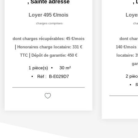
,
Sainte adresse
,
Loyer 495 €/mois
Loye
charges comprises
cha
dont charges récupérables: 45 €/mois
dont char
|
Honoraires charge locataire: 331 €
140 €/mois
|
TTC
Dépôt de garantie: 450 €
locataire: 
gar
30
m²
1
pièce(s)
2
pièc
Réf :
B-E029D7
R