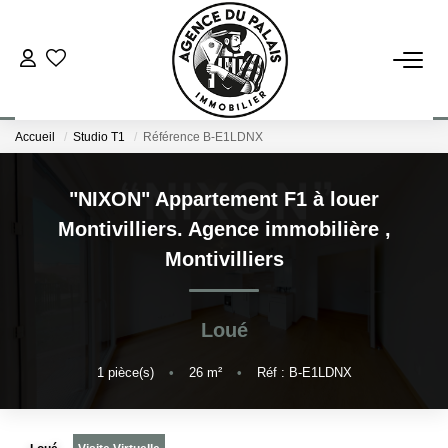
NOS BIENS
Accueil
Studio T1
Référence B-E1LDNX
Acheter
Louer
"NIXON" Appartement F1 à louer
Montivilliers. Agence immobilière
,
ESTIMATION
Montivilliers
FAIRE GÉRER
Loué
BLOG : NOS ACTUS IMMO !
1
pièce(s)
•
26
m²
•
Réf : B-E1LDNX
L'AGENCE