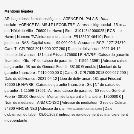
Mentions légales
Affichage des informations légales : AGENCE DU PALAIS | Raison
sociale : AGENCE PALAIS J P LECOINTRE | Adresse siège social : 15 place
de l'Hôtel de Ville - 76600 Le Havre | Siret : 31014641000025 | RCS : Le
Havre | Numero TVA Intracommunautaire : FR13310146410 | Forme
juridique : SAS | Capital social : 99 000,00 € | Assurance RCP : 127124870 |
Carte T : CPI 7605 2018 000 027 290 | Date de délivrance : 2021-04-12 |
Lieu de délivrance : 181 quai Frissard 76600 LE HAVRE | Caisse de garantie
financière : Gfc. | N° de caisse de garantie : 1-11599-13991 | Adresse caisse
de garantie : 58 rue du Général Feerié - 38100 Grenoble | Montant de la
garantie financière : T 110.000,00 € | Carte G : CPI 7605 2018 000 027 290 |
Date de délivrance : 2021-04-12 | Lieu de délivrance : 181 quai Frissard
76600 LE HAVRE | Caisse de garantie financière : Gfc | N° de caisse de
garantie : 1-11599-13991 | Adresse caisse de garantie : 58 rue du Général
Feerié - 38100 Grenoble | Montant de la garantie financière : 1350000 € |
Nom du médiateur : ANM CONSO | Adresse du médiateur : 2 rue de Colmar
94300 VINCENNES | Adresse du site :
www.amn-conso.com
| Date
d'obtention du label : 08/06/2023
Entreprise juridiquement et financièrement
indépendante