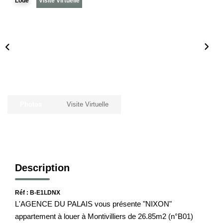
Loué
Visite Virtuelle
Notre Histoire
Nos Valeurs
Nos Partenaires
Notre Équipe
Recrutement
Photos
Visite Virtuelle
LE HAVRE ET SES QUARTIERS
CONTACT
Description
Réf : B-E1LDNX
L'AGENCE DU PALAIS vous présente "NIXON"
appartement à louer à Montivilliers de 26.85m2 (n°B01)