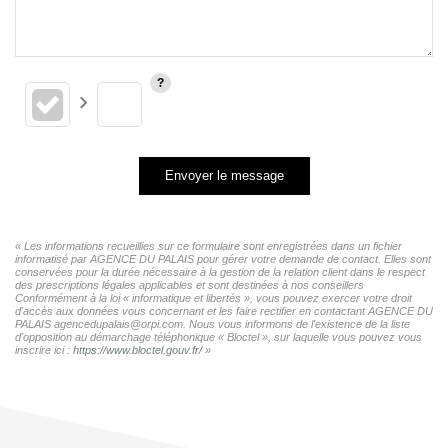
Envoyer le message
« Les informations recueillies sur ce formulaire sont enregistrées dans un fichier
informatisé par AGENCE DU PALAIS pour gérer votre demande de contact. Elles sont
conservées pour la durée nécessaire à la gestion de la relation client dans le respect
des prescriptions légales applicables et sont destinées à nos conseillers
Conformément à la loi « informatique et libertés », vous pouvez exercer votre droit
d'accès aux données vous concernant et les faire rectifier en contactant AGENCE DU
PALAIS agencedupalais@orpi.com. Nous vous informons de l'existence de la liste
d'opposition au démarchage téléphonique « Bloctel », sur laquelle vous pouvez vous
inscrire ici :
https://www.bloctel.gouv.fr/
»