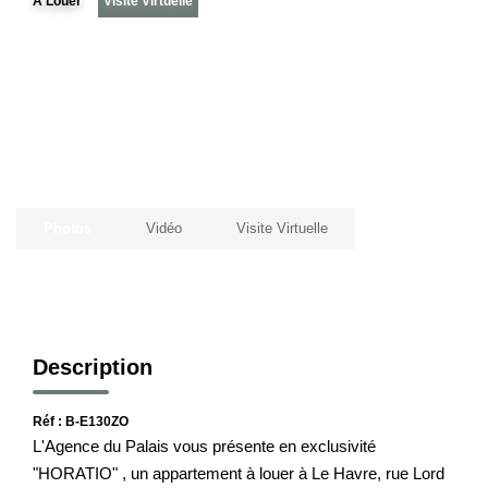
A Louer
Visite Virtuelle
Notre Histoire
Nos Valeurs
Nos Partenaires
Notre Équipe
Recrutement
Photos
Vidéo
Visite Virtuelle
LE HAVRE ET SES QUARTIERS
CONTACT
Description
Réf : B-E130ZO
L'Agence du Palais vous présente en exclusivité
"HORATIO" , un appartement à louer à Le Havre, rue Lord