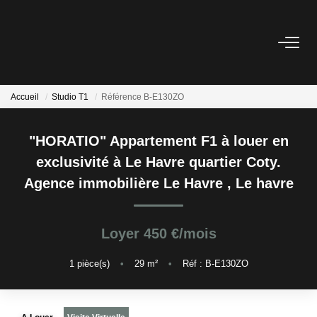
NOS BIENS
Accueil
Studio T1
Référence B-E130ZO
Acheter
Louer
"HORATIO" Appartement F1 à louer en
exclusivité à Le Havre quartier Coty.
ESTIMATION
Agence immobilière Le Havre
,
Le havre
FAIRE GÉRER
Loyer 450 €/mois
BLOG : NOS ACTUS IMMO !
1
pièce(s)
•
29
m²
•
Réf : B-E130ZO
L'AGENCE