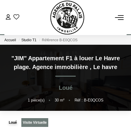
NOS BIENS
Accueil
Studio T1
Référence B-E0QCOS
Acheter
Louer
"JIM" Appartement F1 à louer Le Havre
plage. Agence immobilière
,
Le havre
ESTIMATION
Loué
FAIRE GÉRER
1
pièce(s)
•
30
m²
•
Réf : B-E0QCOS
BLOG : NOS ACTUS IMMO !
Loué
Visite Virtuelle
L'AGENCE