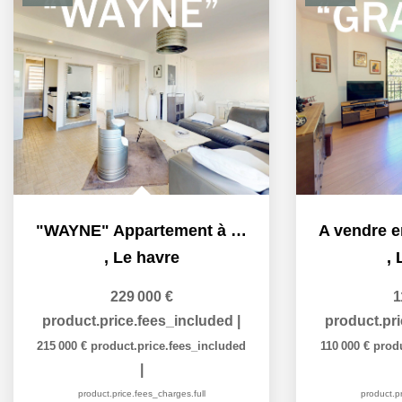
"WAYNE" Appartement à vendre à Le Havre, secteur plage....
,
Le havre
,
229 000 €
1
product.price.fees_included
|
product.pr
215 000 €
product.price.fees_included
110 000 €
produ
|
product.price.fees_charges.full
product.pr