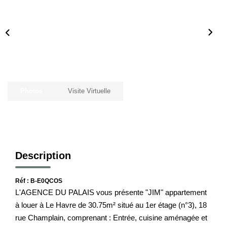
Notre Histoire
Nos Valeurs
Nos Partenaires
Notre Équipe
Recrutement
Photos
Visite Virtuelle
LE HAVRE ET SES QUARTIERS
CONTACT
Description
Réf : B-E0QCOS
L'AGENCE DU PALAIS vous présente "JIM" appartement
à louer à Le Havre de 30.75m² situé au 1er étage (n°3), 18
rue Champlain, comprenant : Entrée, cuisine aménagée et