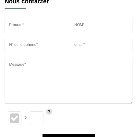
Nous contacter
Prénom*
NOM*
N° de téléphone*
email*
Message*