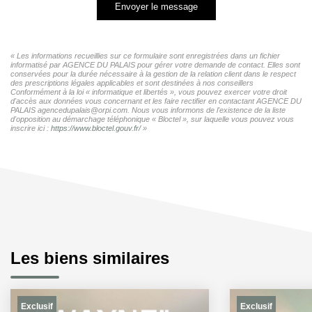
Envoyer le message
« Les informations recueillies sur ce formulaire sont enregistrées dans un fichier
informatisé par AGENCE DU PALAIS pour gérer votre demande de contact. Elles sont
conservées pour la durée nécessaire à la gestion de la relation client dans le respect
des prescriptions légales applicables et sont destinées à nos conseillers
Conformément à la loi « informatique et libertés », vous pouvez exercer votre droit
d'accès aux données vous concernant et les faire rectifier en contactant AGENCE DU
PALAIS agencedupalais@orpi.com. Nous vous informons de l'existence de la liste
d'opposition au démarchage téléphonique « Bloctel », sur laquelle vous pouvez vous
inscrire ici :
https://www.bloctel.gouv.fr/
»
Les biens similaires
Exclusif
Exclusif