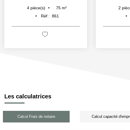
75
m²
4
pièce(s)
2
pièc
Réf :
861
Les calculatrices
Calcul Frais de notaire
Calcul capacité d'empr