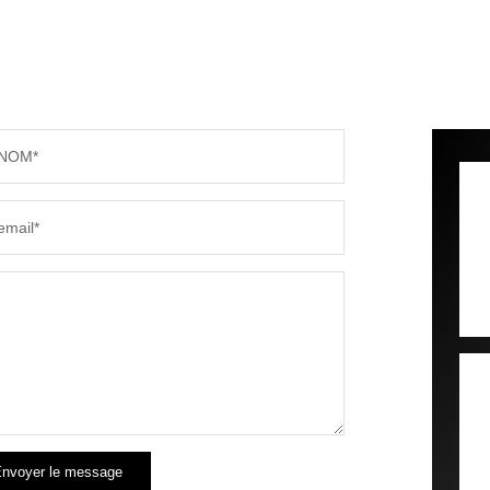
NOM*
email*
nvoyer le message