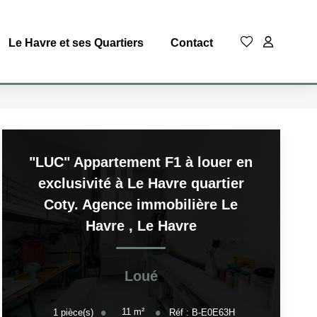
Le Havre et ses Quartiers
Contact
"LUC" Appartement F1 à louer en
exclusivité à Le Havre quartier
Coty. Agence immobilière Le
Havre
,
Le Havre
Loué
11
m²
1
pièce(s)
Réf :
B-E0E63H