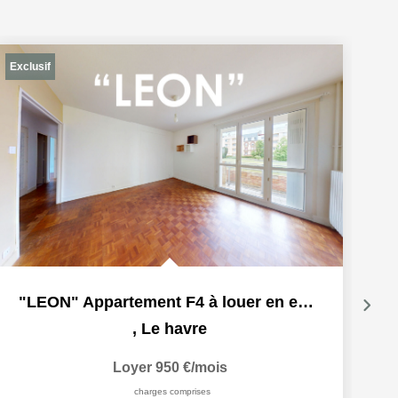
Exclusif
Ex
"LEON" Appartement F4 à louer en exclusivité à Le Havre,...
,
Le havre
Loyer 950 €/mois
charges comprises