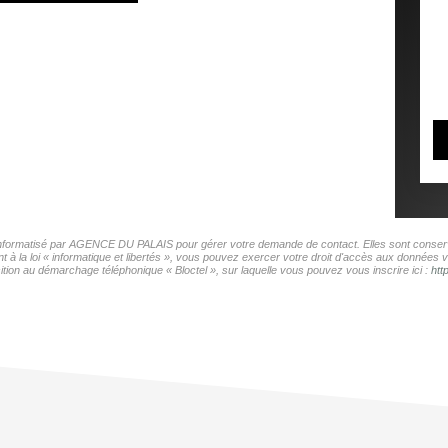
r informatisé par AGENCE DU PALAIS pour gérer votre demande de contact. Elles sont conservé
t à la loi « informatique et libertés », vous pouvez exercer votre droit d'accès aux donnée
tion au démarchage téléphonique « Bloctel », sur laquelle vous pouvez vous inscrire ici :
htt