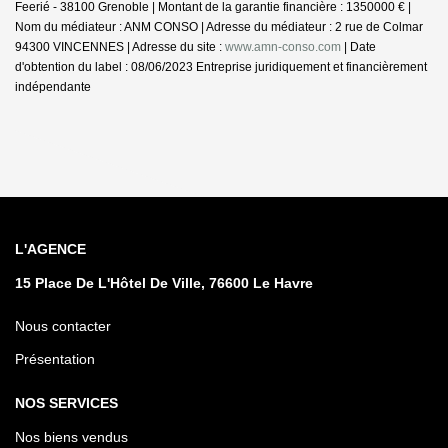
Feerié - 38100 Grenoble | Montant de la garantie financière : 1350000 € |
Nom du médiateur : ANM CONSO | Adresse du médiateur : 2 rue de Colmar
94300 VINCENNES | Adresse du site :
www.amn-conso.com
| Date
d'obtention du label : 08/06/2023
Entreprise juridiquement et financièrement
indépendante
L'AGENCE
15 Place De L'Hôtel De Ville, 76600 Le Havre
Nous contacter
Présentation
NOS SERVICES
Nos biens vendus