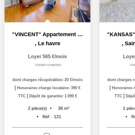
"KANSAS" Appartement F1 à louer en exclusivité à Sainte...
,
Sainte adresse
,
Loyer 495 €/mois
Loye
charges comprises
|
Honoraires c
|
TTC
Dépô
dont charges récupérables: 45 €/mois
1
pièc
|
Honoraires charge locataire: 331 €
R
|
TTC
Dépôt de garantie: 450 €
30
m²
1
pièce(s)
Réf :
B-E029D7