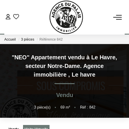
NOS BIENS
Accueil
3 pièces
Référence 842
Acheter
Louer
"NEO" Appartement vendu à Le Havre,
secteur Notre-Dame. Agence
ESTIMATION
immobilière
,
Le havre
FAIRE GÉRER
Vendu
BLOG : NOS ACTUS IMMO !
3
pièce(s)
•
69
m²
•
Réf : 842
L'AGENCE