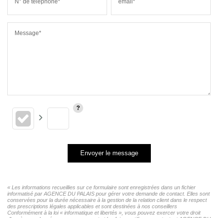
N° de téléphone*
email*
Message*
Envoyer le message
« Les informations recueillies sur ce formulaire sont enregistrées dans un fichier
informatisé par AGENCE DU PALAIS pour gérer votre demande de contact. Elles sont
conservées pour la durée nécessaire à la gestion de la relation client dans le respect
des prescriptions légales applicables et sont destinées à nos conseillers
Conformément à la loi « informatique et libertés », vous pouvez exercer votre droit