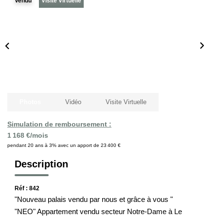
Vendu
Visite Virtuelle
Notre Histoire
Nos Valeurs
Nos Partenaires
Notre Équipe
Recrutement
Photos
Vidéo
Visite Virtuelle
LE HAVRE ET SES QUARTIERS
Simulation de remboursement :
1 168 €/mois
CONTACT
pendant 20 ans à 3% avec un apport de 23 400 €
Description
Réf : 842
"Nouveau palais vendu par nous et grâce à vous "
"NEO" Appartement vendu secteur Notre-Dame à Le