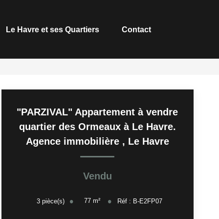
Le Havre et ses Quartiers
Contact
"PARZIVAL" Appartement à vendre
quartier des Ormeaux à Le Havre.
Agence immobilière
,
Le Havre
Vendu
77
m²
3
pièce(s)
Réf :
B-E2FP07