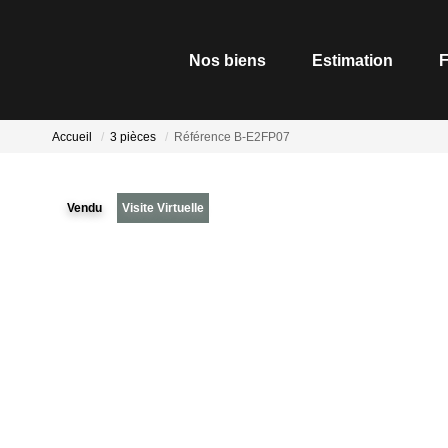
Nos biens
Estimation
F
Accueil
3 pièces
Référence B-E2FP07
Vendu
Visite Virtuelle