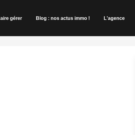
aire gérer
Blog : nos actus immo !
L'agence