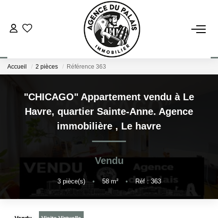
NOS BIENS
Accueil
2 pièces
Référence 363
Acheter
Louer
"CHICAGO" Appartement vendu à Le
Havre, quartier Sainte-Anne. Agence
ESTIMATION
immobilière
,
Le havre
FAIRE GÉRER
Vendu
BLOG : NOS ACTUS IMMO !
3
pièce(s)
•
58
m²
•
Réf : 363
L'AGENCE