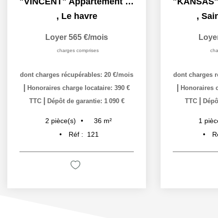
"VINCENT" Appartement F2 meublé à louer en exclusivité à Le...
,
Le havre
,
Sai
Loyer 565 €/mois
Loye
charges comprises
cha
dont charges récupérables: 20 €/mois
dont charges r
|
|
Honoraires charge locataire: 390 €
Honoraires c
|
|
TTC
Dépôt de garantie: 1 090 €
TTC
Dépôt
36
m²
2
pièce(s)
1
pièc
Réf :
121
R