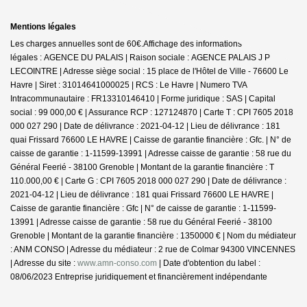
Mentions légales
Les charges annuelles sont de 60€.
Affichage des informations
légales : AGENCE DU PALAIS | Raison sociale : AGENCE PALAIS J P
LECOINTRE | Adresse siège social : 15 place de l'Hôtel de Ville - 76600 Le
Havre | Siret : 31014641000025 | RCS : Le Havre | Numero TVA
Intracommunautaire : FR13310146410 | Forme juridique : SAS | Capital
social : 99 000,00 € | Assurance RCP : 127124870 |
Carte T : CPI 7605 2018
000 027 290 | Date de délivrance : 2021-04-12 | Lieu de délivrance : 181
quai Frissard 76600 LE HAVRE | Caisse de garantie financière : Gfc. | N° de
caisse de garantie : 1-11599-13991 | Adresse caisse de garantie : 58 rue du
Général Feerié - 38100 Grenoble | Montant de la garantie financière : T
110.000,00 € | Carte G : CPI 7605 2018 000 027 290 | Date de délivrance :
2021-04-12 | Lieu de délivrance : 181 quai Frissard 76600 LE HAVRE |
Caisse de garantie financière : Gfc | N° de caisse de garantie : 1-11599-
13991 | Adresse caisse de garantie : 58 rue du Général Feerié - 38100
Grenoble | Montant de la garantie financière : 1350000 € | Nom du médiateur
: ANM CONSO | Adresse du médiateur : 2 rue de Colmar 94300 VINCENNES
| Adresse du site :
www.amn-conso.com
| Date d'obtention du label :
08/06/2023
Entreprise juridiquement et financièrement indépendante