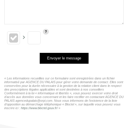
Envoyer le message
« Les informations recueillies sur ce formulaire sont enregistrées dans un fichier
informatisé par AGENCE DU PALAIS pour gérer votre demande de contact. Elles sont
conservées pour la durée nécessaire à la gestion de la relation client dans le respect
des prescriptions légales applicables et sont destinées à nos conseillers
Conformément à la loi « informatique et libertés », vous pouvez exercer votre droit
d'accès aux données vous concernant et les faire rectifier en contactant AGENCE DU
PALAIS agencedupalais@orpi.com. Nous vous informons de l'existence de la liste
d'opposition au démarchage téléphonique « Bloctel », sur laquelle vous pouvez vous
inscrire ici :
https://www.bloctel.gouv.fr/
»