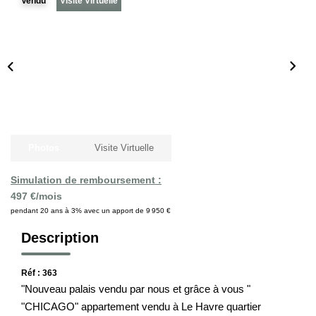
Vendu
Visite Virtuelle
Notre Histoire
Nos Valeurs
Nos Partenaires
Notre Équipe
Recrutement
Photos
Visite Virtuelle
LE HAVRE ET SES QUARTIERS
Simulation de remboursement :
497 €/mois
CONTACT
pendant 20 ans à 3% avec un apport de 9 950 €
Description
Réf : 363
"Nouveau palais vendu par nous et grâce à vous "
"CHICAGO" appartement vendu à Le Havre quartier