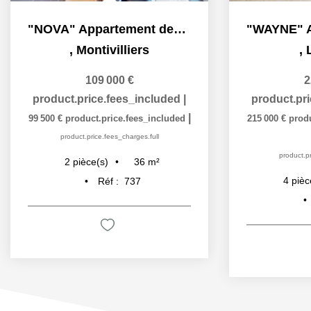
"NOVA" Appartement deux pièces avec jardin à vendre à...
,
Montivilliers
,
109 000 €
2
product.price.fees_included
|
product.pr
|
99 500 €
product.price.fees_included
215 000 €
prod
product.price.fees_charges.full
product.pr
36
m²
2
pièce(s)
4
pièc
Réf :
737