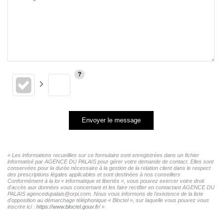
Envoyer le message
« Les informations recueillies sur ce formulaire sont enregistrées dans un fichier
informatisé par AGENCE DU PALAIS pour gérer votre demande de contact. Elles sont
conservées pour la durée nécessaire à la gestion de la relation client dans le respect
des prescriptions légales applicables et sont destinées à nos conseillers
Conformément à la loi « informatique et libertés », vous pouvez exercer votre droit
d'accès aux données vous concernant et les faire rectifier en contactant AGENCE DU
PALAIS agencedupalais@orpi.com. Nous vous informons de l'existence de la liste
d'opposition au démarchage téléphonique « Bloctel », sur laquelle vous pouvez vous
inscrire ici :
https://www.bloctel.gouv.fr/
»