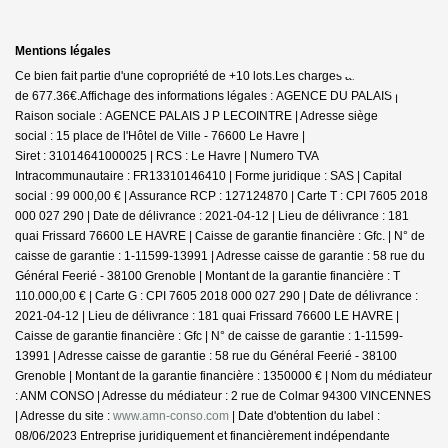
Mentions légales
Ce bien fait partie d'une copropriété de +10 lots.Les charges annuelles sont
de 677.36€.
Affichage des informations légales : AGENCE DU PALAIS |
Raison sociale : AGENCE PALAIS J P LECOINTRE | Adresse siège
social : 15 place de l'Hôtel de Ville - 76600 Le Havre |
Siret : 31014641000025 | RCS : Le Havre | Numero TVA
Intracommunautaire : FR13310146410 | Forme juridique : SAS | Capital
social : 99 000,00 € | Assurance RCP : 127124870 |
Carte T : CPI 7605 2018
000 027 290 | Date de délivrance : 2021-04-12 | Lieu de délivrance : 181
quai Frissard 76600 LE HAVRE | Caisse de garantie financière : Gfc. | N° de
caisse de garantie : 1-11599-13991 | Adresse caisse de garantie : 58 rue du
Général Feerié - 38100 Grenoble | Montant de la garantie financière : T
110.000,00 € | Carte G : CPI 7605 2018 000 027 290 | Date de délivrance :
2021-04-12 | Lieu de délivrance : 181 quai Frissard 76600 LE HAVRE |
Caisse de garantie financière : Gfc | N° de caisse de garantie : 1-11599-
13991 | Adresse caisse de garantie : 58 rue du Général Feerié - 38100
Grenoble | Montant de la garantie financière : 1350000 € | Nom du médiateur
: ANM CONSO | Adresse du médiateur : 2 rue de Colmar 94300 VINCENNES
| Adresse du site :
www.amn-conso.com
| Date d'obtention du label :
08/06/2023
Entreprise juridiquement et financièrement indépendante