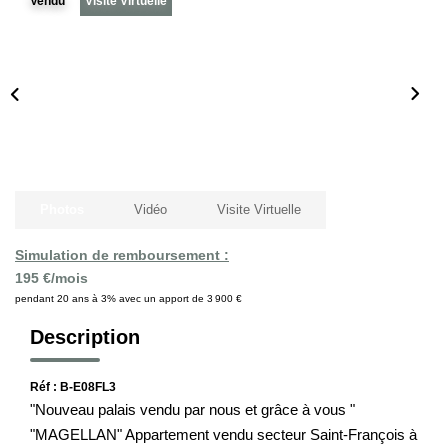
Vendu
Visite Virtuelle
Notre Histoire
Nos Valeurs
Nos Partenaires
Notre Équipe
Recrutement
Photos
Vidéo
Visite Virtuelle
LE HAVRE ET SES QUARTIERS
Simulation de remboursement :
195 €/mois
CONTACT
pendant 20 ans à 3% avec un apport de 3 900 €
Description
Réf : B-E08FL3
"Nouveau palais vendu par nous et grâce à vous "
"MAGELLAN" Appartement vendu secteur Saint-François à