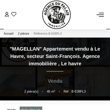
NOS BIENS
Accueil
2 pièces
Référence B-E08FL3
Acheter
Louer
"MAGELLAN" Appartement vendu à Le
Havre, secteur Saint-François. Agence
ESTIMATION
immobilière
,
Le havre
FAIRE GÉRER
Vendu
BLOG : NOS ACTUS IMMO !
2
pièce(s)
•
46
m²
•
Réf : B-E08FL3
L'AGENCE