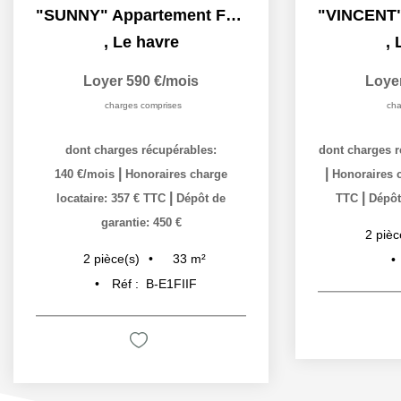
"SUNNY" Appartement F2 à louer en exclusivité à Le Havre...
,
Le havre
,
Loyer 590 €/mois
Loye
charges comprises
cha
dont charges récupérables:
dont charges r
|
|
140 €/mois
Honoraires charge
Honoraires c
|
|
locataire: 357 € TTC
Dépôt de
TTC
Dépôt
garantie: 450 €
2
pièc
33
m²
2
pièce(s)
Réf :
B-E1FIIF