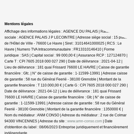
Mentions légales
Affichage des informations légales : AGENCE DU PALAIS | Raison
sociale : AGENCE PALAIS J P LECOINTRE | Adresse siège social : 15 place
de l'Hôtel de Ville - 76600 Le Havre | Siret : 31014641000025 | RCS : Le
Havre | Numero TVA Intracommunautaire : FR13310146410 | Forme
juridique : SAS | Capital social : 99 000,00 € | Assurance RCP : 127124870 |
Carte T : CPI 7605 2018 000 027 290 | Date de délivrance : 2021-04-12 |
Lieu de délivrance : 181 quai Frissard 76600 LE HAVRE | Caisse de garantie
financière : Gfc. | N° de caisse de garantie : 1-11599-13991 | Adresse caisse
de garantie : 58 rue du Général Feerié - 38100 Grenoble | Montant de la
garantie financière : T 110.000,00 € | Carte G : CPI 7605 2018 000 027 290 |
Date de délivrance : 2021-04-12 | Lieu de délivrance : 181 quai Frissard
76600 LE HAVRE | Caisse de garantie financière : Gfc | N° de caisse de
garantie : 1-11599-13991 | Adresse caisse de garantie : 58 rue du Général
Feerié - 38100 Grenoble | Montant de la garantie financière : 1350000 € |
Nom du médiateur : ANM CONSO | Adresse du médiateur : 2 rue de Colmar
94300 VINCENNES | Adresse du site :
www.amn-conso.com
| Date
d'obtention du label : 08/06/2023
Entreprise juridiquement et financièrement
indépendante