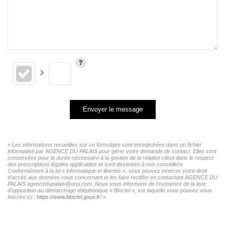
Envoyer le message
« Les informations recueillies sur ce formulaire sont enregistrées dans un fichier
informatisé par AGENCE DU PALAIS pour gérer votre demande de contact. Elles sont
conservées pour la durée nécessaire à la gestion de la relation client dans le respect
des prescriptions légales applicables et sont destinées à nos conseillers
Conformément à la loi « informatique et libertés », vous pouvez exercer votre droit
d'accès aux données vous concernant et les faire rectifier en contactant AGENCE DU
PALAIS agencedupalais@orpi.com. Nous vous informons de l'existence de la liste
d'opposition au démarchage téléphonique « Bloctel », sur laquelle vous pouvez vous
inscrire ici :
https://www.bloctel.gouv.fr/
»