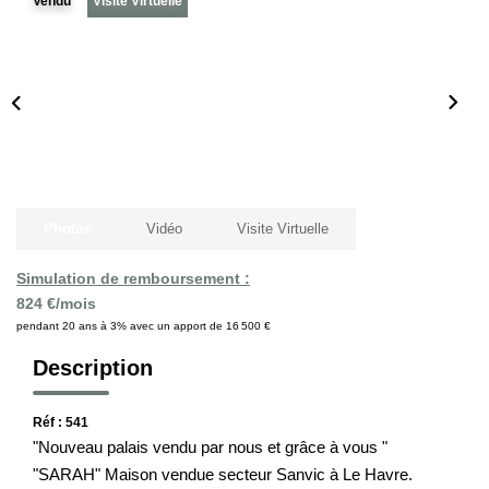
Vendu
Visite Virtuelle
Notre Histoire
Nos Valeurs
Nos Partenaires
Notre Équipe
Recrutement
Photos
Vidéo
Visite Virtuelle
LE HAVRE ET SES QUARTIERS
Simulation de remboursement :
824 €/mois
CONTACT
pendant 20 ans à 3% avec un apport de 16 500 €
Description
Réf : 541
"Nouveau palais vendu par nous et grâce à vous "
"SARAH" Maison vendue secteur Sanvic à Le Havre.