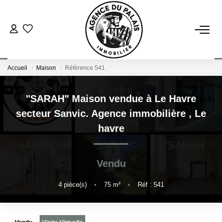
NOS BIENS
Accueil
Maison
Référence 541
Acheter
Louer
"SARAH" Maison vendue à Le Havre
secteur Sanvic. Agence immobilière
,
Le
ESTIMATION
havre
FAIRE GÉRER
Vendu
BLOG : NOS ACTUS IMMO !
4
pièce(s)
•
75
m²
•
Réf : 541
L'AGENCE