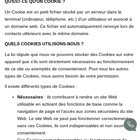
QU'EST-CE QU'UN COOKIE ?
Notre Histoire
Un Cookie est un petit fichier stocké par un serveur dans le
terminal (ordinateur, téléphone, etc.) d'un utilisateur et associé à
Nos Valeurs
un domaine web. Ce fichier est automatiquement renvoyé lors de
Nos Partenaires
contacts ultérieurs avec le même domaine.
Notre Équipe
QUELS COOKIES UTILISONS-NOUS ?
Recrutement
La loi stipule que nous ne pouvons stocker des Cookies sur votre
appareil que s'ils sont strictement nécessaires au fonctionnement
de ce site ou exemptés de consentement. Pour tous les autres
LE HAVRE ET SES QUARTIERS
types de Cookies, nous avons besoin de votre permission.
Il existe différents types de Cookies :
CONTACT
Nécessaires
: ils contribuent à rendre un site Web
utilisable en activant des fonctions de base comme la
navigation de page et l'accès aux zones sécurisées du site
Web. Le site Web ne peut pas fonctionner correctement
sans ces Cookies, ils sont indispensables et non soumis à
consentement.
Ces Cookies sont indispensables au fonctionnement de